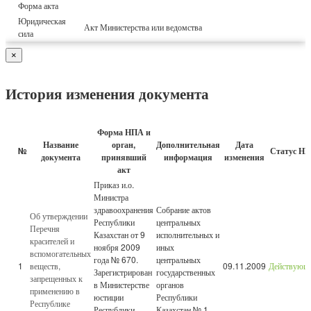
Форма акта
Юридическая
Акт Министерства или ведомства
сила
×
История изменения документа
Форма НПА и
Название
орган,
Дополнительная
Дата
№
Статус Н
документа
принявший
информация
изменения
акт
Приказ и.о.
Министра
здравоохранения
Собрание актов
Об утверждении
Республики
центральных
Перечня
Казахстан от 9
исполнительных и
красителей и
ноября 2009
иных
вспомогательных
года № 670.
центральных
1
веществ,
09.11.2009
Действующ
Зарегистрирован
государственных
запрещенных к
в Министерстве
органов
применению в
юстиции
Республики
Республике
Республики
Казахстан № 1,