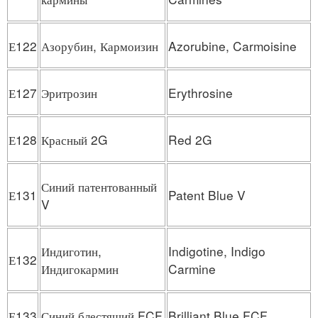
Е122
Азорубин, Кармоизин
Azorubine, Carmoisine
Е127
Эритрозин
Erythrosine
Е128
Красный 2G
Red 2G
Синий патентованный
Е131
Patent Blue V
V
Индиготин,
Indigotine, Indigo
Е132
Индигокармин
Carmine
Е133
Синий блестящий FCF
Brilliant Blue FCF