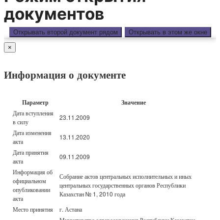
документов
Открывать второй документ рядом
Открывать в этом же окне
×
Информация о документе
Параметр
Значение
Дата вступления
23.11.2009
в силу
Дата изменения
13.11.2020
акта
Дата принятия
09.11.2009
акта
Информация об
Собрание актов центральных исполнительных и иных
официальном
центральных государственных органов Республики
опубликовании
Казахстан № 1, 2010 года
акта
Место принятия
г. Астана
Министерство здравоохранения Республики Казахстан