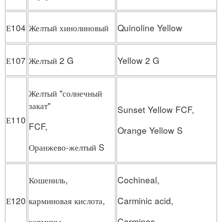
Е104
Желтый хинолиновый
Quinoline Yellow
Е107
Желтый 2 G
Yellow 2 G
Желтый "солнечный
закат"
Sunset Yellow FCF,
Е110
FCF,
Orange Yellow S
Оранжево-желтый S
Кошениль,
Cochineal,
Е120
карминовая кислота,
Carminic acid,
кармины
Carmines