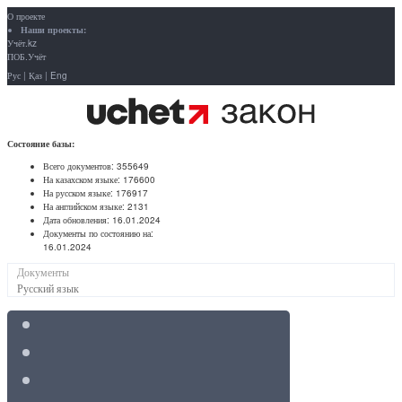
О проекте
Наши проекты:
Учёт.kz
ПОБ.Учёт
Рус
|
Қаз
|
Eng
Состояние базы:
Всего документов:
355649
На казахском языке:
176600
На русском языке:
176917
На английском языке:
2131
Дата обновления:
16.01.2024
Документы по состоянию на:
16.01.2024
Документы
Русский язык