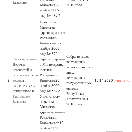
Казахстан
Казахстан 23
2010 года
ноября 2009
года № 5872
Приказ и.о.
Министра
здравоохранения
Республики
Казахстан от 9
ноября 2009
года № 670.
Собрание актов
Об утверждении
Зарегистрирован
центральных
Перечня
в Министерстве
исполнительных и
красителей и
юстиции
иных
вспомогательных
Республики
центральных
2
веществ,
Казахстан 23
13.11.2020
Утратил си
государственных
запрещенных к
ноября 2009
органов
применению в
года № 5872.
Республики
Республике
Утратил силу
Казахстан № 1,
Казахстан
приказом
2010 года
Министра
здравоохранения
Республики
Казахстан от 13
ноября 2020