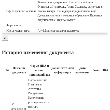
Финансовая дисциплина. Бухгалтерский учет.
Финансовый контpоль. Аудит Создание, регистрация,
Сфера правоотношений
реорганизация, ликвидация юридического лица
Денежная система и денежное обpащение. Валютное
регулирование. Ценные бумаги
Форма акта
Юридическая сила
Акт Министерства или ведомства
×
История изменения документа
Форма НПА и
Название
Дополнительная
Дата
№
орган,
Статус НПА
документа
информация
изменения
принявший акт
Постановление
Правления
Агентства
Республики
Казахстан по
регулированию и
Об
надзору
установлении