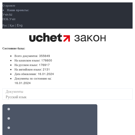
О проекте
Наши проекты:
Учёт.kz
ПОБ.Учёт
Рус
|
Қаз
|
Eng
Состояние базы:
Всего документов:
355649
На казахском языке:
176600
На русском языке:
176917
На английском языке:
2131
Дата обновления:
16.01.2024
Документы по состоянию на:
16.01.2024
Документы
Русский язык