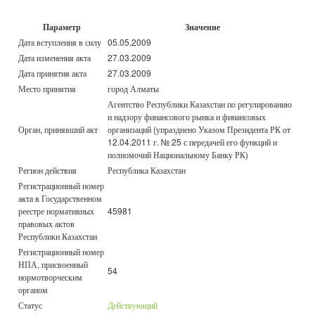
Параметр
Значение
Дата вступления в силу
05.05.2009
Дата изменения акта
27.03.2009
Дата принятия акта
27.03.2009
Место принятия
город Алматы
Агентство Республики Казахстан по регулированию
и надзору финансового рынка и финансовых
Орган, принявший акт
организаций (упразднено Указом Президента РК от
12.04.2011 г. № 25 с передачей его функций и
полномочий Национальному Банку РК)
Регион действия
Республика Казахстан
Регистрационный номер
акта в Государственном
реестре нормативных
45981
правовых актов
Республики Казахстан
Регистрационный номер
НПА, присвоенный
54
нормотворческим
органом
Статус
Действующий