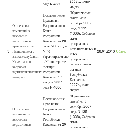
2007г., июнь-
года N 4880
август
"Юридическая
Постановление
газета" от 5
Правления
сентября 2007
О внесении
Национального
года, N 135
изменений в
Банка
(1338), Собрание
некоторые
Республики
актов
нормативные
Казахстан от 20
центральных
правовые акты
июля 2007 года
исполнительных и
3
Национального
N 76.
28.01.2016
Обновл
иных
Банка Республики
Зарегистрировано
центральных
Казахстан по
в Министерстве
государственных
вопросам
юстиции
органов
идентификационных
Республики
Республики
номеров
Казахстан 17
Казахстан,
августа 2007
2007г., июнь-
года N 4880
август
"Юридическая
Постановление
газета" от 5
Правления
сентября 2007
О внесении
Национального
года, N 135
изменений в
Банка
(1338), Собрание
некоторые
Республики
актов
нормативные
Казахстан от 20
центральных