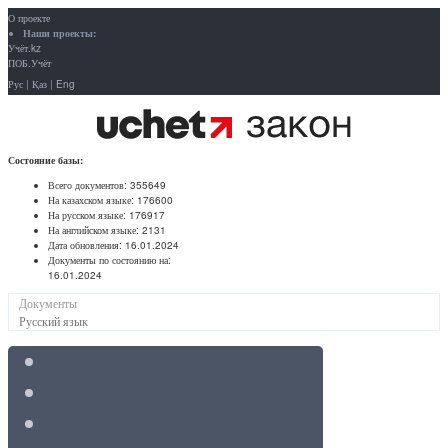
О проекте
Наши проекты:
Учёт.kz
ПОБ.Учёт
Рус
|
Қаз
|
Eng
Состояние базы:
Всего документов:
355649
На казахском языке:
176600
На русском языке:
176917
На английском языке:
2131
Дата обновления:
16.01.2024
Документы по состоянию на:
16.01.2024
Документы
Русский язык