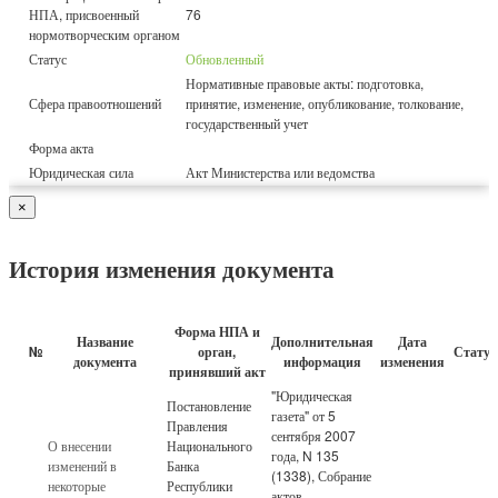
НПА, присвоенный
76
нормотворческим органом
Статус
Обновленный
Нормативные правовые акты: подготовка,
Сфера правоотношений
принятие, изменение, опубликование, толкование,
государственный учет
Форма акта
Юридическая сила
Акт Министерства или ведомства
×
История изменения документа
Форма НПА и
Название
Дополнительная
Дата
№
орган,
Стату
документа
информация
изменения
принявший акт
"Юридическая
Постановление
газета" от 5
Правления
сентября 2007
О внесении
Национального
года, N 135
изменений в
Банка
(1338), Собрание
некоторые
Республики
актов