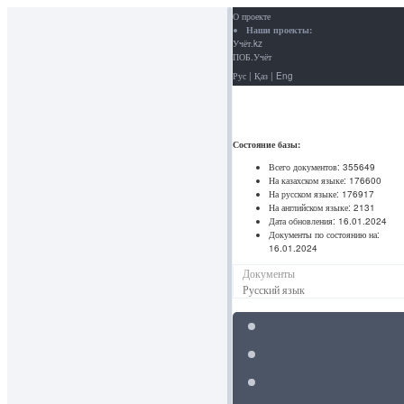
О проекте
Наши проекты:
Учёт.kz
ПОБ.Учёт
Рус
|
Қаз
|
Eng
Состояние базы:
Всего документов:
355649
На казахском языке:
176600
На русском языке:
176917
На английском языке:
2131
Дата обновления:
16.01.2024
Документы по состоянию на:
16.01.2024
Документы
Русский язык