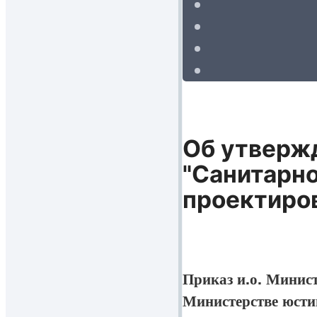
Об утверж
"Санитарн
проектиро
Приказ и.о. Минист
Министерстве юстиц