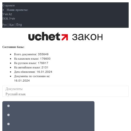
О проекте
Наши проекты:
Учёт.kz
ПОБ.Учёт
Рус
|
Қаз
|
Eng
Состояние базы:
Всего документов:
355649
На казахском языке:
176600
На русском языке:
176917
На английском языке:
2131
Дата обновления:
16.01.2024
Документы по состоянию на:
16.01.2024
Документы
Русский язык