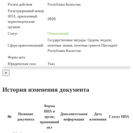
Регион действия
Республика Казахстан
Регистрационный номер
НПА, присвоенный
2935
нормотворческим
органом
Статус
Обновленный
Государственные награды. Ордена, медали,
Сфера правоотношений
почетные звания, почетная грамота Пpезидент
Республики Казахстан
Форма акта
Юридическая сила
Указ
×
История изменения документа
Форма
НПА и
Название
Дополнительная
Дата
№
орган,
Статус НПА
документа
информация
изменения
принявший
акт