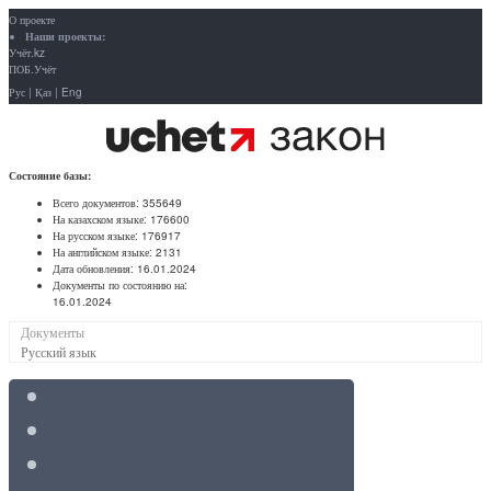
О проекте
Наши проекты:
Учёт.kz
ПОБ.Учёт
Рус
|
Қаз
|
Eng
Состояние базы:
Всего документов:
355649
На казахском языке:
176600
На русском языке:
176917
На английском языке:
2131
Дата обновления:
16.01.2024
Документы по состоянию на:
16.01.2024
Документы
Русский язык