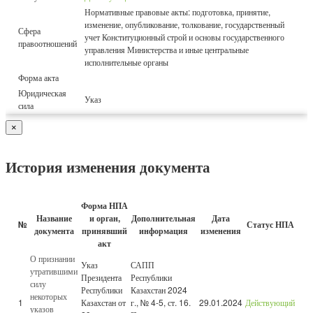
Нормативные правовые акты: подготовка, принятие,
изменение, опубликование, толкование, государственный
Сфера
учет Конституционный строй и основы государственного
правоотношений
управления Министерства и иные центральные
исполнительные органы
Форма акта
Юридическая
Указ
сила
×
История изменения документа
Форма НПА
Название
и орган,
Дополнительная
Дата
№
Статус НПА
документа
принявший
информация
изменения
акт
О признании
Указ
САПП
утратившими
Президента
Республики
силу
Республики
Казахстан 2024
некоторых
1
Казахстан от
г., № 4-5, ст. 16.
29.01.2024
Действующий
указов