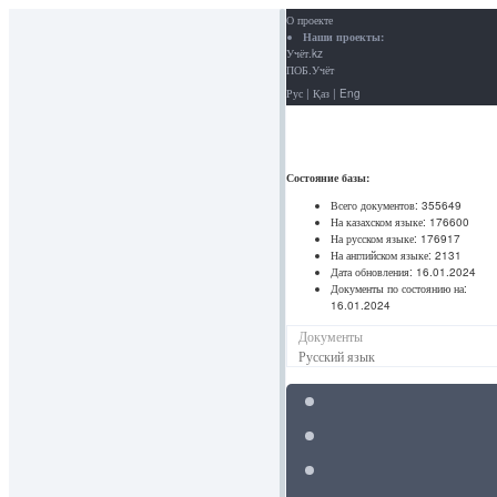
О проекте
Наши проекты:
Учёт.kz
ПОБ.Учёт
Рус
|
Қаз
|
Eng
Состояние базы:
Всего документов:
355649
На казахском языке:
176600
На русском языке:
176917
На английском языке:
2131
Дата обновления:
16.01.2024
Документы по состоянию на:
16.01.2024
Документы
Русский язык