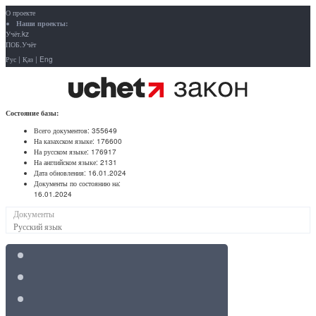
О проекте
Наши проекты:
Учёт.kz
ПОБ.Учёт
Рус
|
Қаз
|
Eng
Состояние базы:
Всего документов:
355649
На казахском языке:
176600
На русском языке:
176917
На английском языке:
2131
Дата обновления:
16.01.2024
Документы по состоянию на:
16.01.2024
Документы
Русский язык