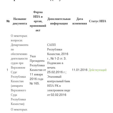
Форма
НПА и
Название
Дополнительная
Дата
№
орган,
Статус НПА
документа
информация
изменения
принявший
акт
О некоторых
вопросах
Департамента
САПП
по
Республики
обеспечению
Казахстан, 2016
Указ
деятельности
г., № 1-2 ст. 3.
Президента
судов при
Подписано в
Республики
Верховном
печать
1
Казахстан от
11.01.2016
Действующий
Суде
25.02.2016 г.;
11 января
Республики
Эталонный
2016 года
Казахстан
контрольный банк
№ 165.
(аппарата
НПА РК в
Верховного
электронном виде
Суда
от 02.02.2016
Республики
Казахстан)
О некоторых