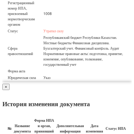
Регистрационный
номер НПА,
присвоенный
1008
нормотворческим
органом
Статус
Утратил силу
Республиканский бюджет Республики Казахстан.
Местные бюджеты Финансовая дисциплина.
Сфера
Бухгалтерский учет. Финансовый контpоль. Аудит
правоотношений
Нормативные правовые акты: подготовка, принятие,
изменение, опубликование, толкование,
государственный учет
Форма акта
Юридическая сила
Указ
×
История изменения документа
Форма НПА
Название
и орган,
Дополнительная
Дата
№
Статус НПА
документа
принявший
информация
изменения