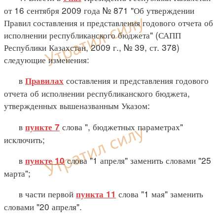
от 16 сентября 2009 года № 871 "Об утверждении
Правил составления и представления годового отчета об
исполнении республиканского бюджета" (САПП
Республики Казахстан, 2009 г., № 39, ст. 378)
следующие изменения:
в
составления и представления годового
Правилах
отчета об исполнении республиканского бюджета,
утвержденных вышеназванным Указом:
в
слова ", бюджетных параметрах"
пункте 7
исключить;
в
слова "1 апреля" заменить словами "25
пункте 10
марта";
в части первой
слова "1 мая" заменить
пункта 11
словами "20 апреля".