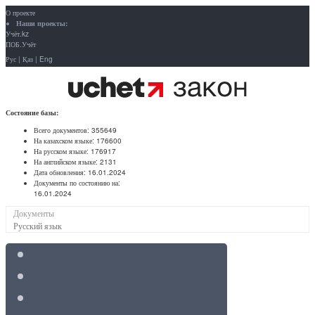
О проекте
Наши проекты:
Учёт.kz
ПОБ.Учёт
Рус
|
Қаз
|
Eng
Состояние базы:
Всего документов:
355649
На казахском языке:
176600
На русском языке:
176917
На английском языке:
2131
Дата обновления:
16.01.2024
Документы по состоянию на:
16.01.2024
Документы
Русский язык