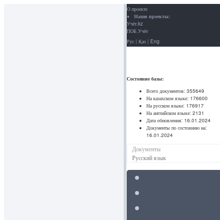
О проекте
Наши проекты:
Учёт.kz
ПОБ.Учёт
Рус
|
Қаз
|
Eng
Состояние базы:
Всего документов:
355649
На казахском языке:
176600
На русском языке:
176917
На английском языке:
2131
Дата обновления:
16.01.2024
Документы по состоянию на:
16.01.2024
Документы
Русский язык