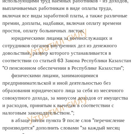
использующими труд наемных работников - из доходов,
выплачиваемых работникам в виде оплаты труда,
включая все виды заработной платы, а также различные
премии, доплаты, надбавки, включая оплату времени
простоя, оплату больничных листов;
юридическими лицами за военнослужащих и
сотрудников органов внутренних дел из денежного
довольствия, размер которого устанавливается в
соответствии со статьей 63 Закона Республики Казахстан
"О пенсионном обеспечении в Республике Казахстан";
физическими лицами, занимающимися
предпринимательской и иной деятельностью без
образования юридического лица за себя из месячного
совокупного дохода, за минусом доходов от имущества
и расходов, принятым к вычетам в соответствии с
налоговым законодательством.";
в абзаце пятом пункта 9 после слов "перечисление
производится" дополнить словами "за каждый месяц