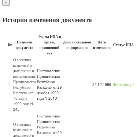
×
История изменения документа
Форма НПА и
Название
орган,
Дополнительная
Дата
№
Статус НПА
документа
принявший
информация
изменения
акт
О внесении
изменений и
дополнений в
Постановление
постановление
Правительства
Правительства
Республики
1
29.12.1999
Действующий
Республики
Казахстан от 29
Казахстан от
декабря 1999
15 марта
года N 2010
1999 года N
245
Постановление
Правительства
О внесении
Республики
изменений и
Казахстан от 29
дополнений в