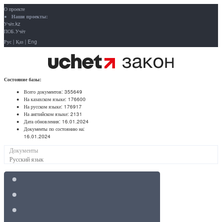
О проекте
Наши проекты:
Учёт.kz
ПОБ.Учёт
Рус
|
Қаз
|
Eng
Состояние базы:
Всего документов:
355649
На казахском языке:
176600
На русском языке:
176917
На английском языке:
2131
Дата обновления:
16.01.2024
Документы по состоянию на:
16.01.2024
Документы
Русский язык