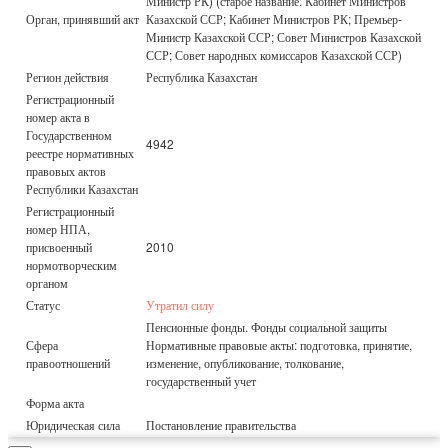
Министр РК) (старое название: Кабинет Министров
Орган, принявший акт
Казахской ССР; Кабинет Министров РК; Премьер-
Министр Казахской ССР; Совет Министров Казахской
ССР; Совет народных комиссаров Казахской ССР)
Регион действия
Республика Казахстан
Регистрационный
номер акта в
Государственном
4942
реестре нормативных
правовых актов
Республики Казахстан
Регистрационный
номер НПА,
присвоенный
2010
нормотворческим
органом
Статус
Утратил силу
Пенсионные фонды. Фонды социальной защиты
Сфера
Нормативные правовые акты: подготовка, принятие,
правоотношений
изменение, опубликование, толкование,
государственный учет
Форма акта
Юридическая сила
Постановление правительства