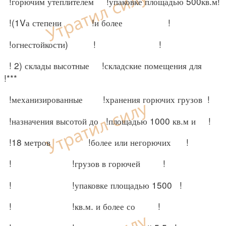
!горючим утеплителем !упаковке площадью 500кв.м!
!(1Vа степени !и более !
!огнестойкости) ! !
! 2) склады высотные !складские помещения для
!***
!механизированные !хранения горючих грузов !
!назначения высотой до !площадью 1000 кв.м и !
!18 метров !более или негорючих !
! !грузов в горючей !
! !упаковке площадью 1500 !
! !кв.м. и более со !