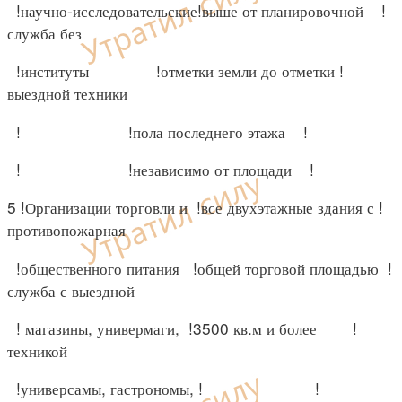
!научно-исследовательские!выше от планировочной !
служба без
!институты !отметки земли до отметки !
выездной техники
! !пола последнего этажа !
! !независимо от площади !
5 !Организации торговли и !все двухэтажные здания с !
противопожарная
!общественного питания !общей торговой площадью !
служба с выездной
! магазины, универмаги, !3500 кв.м и более !
техникой
!универсамы, гастрономы, ! !