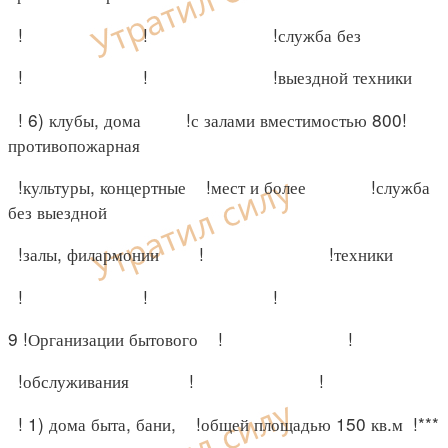
! ! !служба без
! ! !выездной техники
! 6) клубы, дома !с залами вместимостью 800!
противопожарная
!культуры, концертные !мест и более !служба
без выездной
!залы, филармонии ! !техники
! ! !
9 !Организации бытового ! !
!обслуживания ! !
! 1) дома быта, бани, !общей площадью 150 кв.м !***