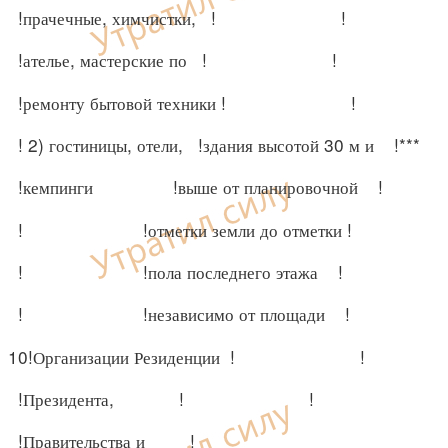
!прачечные, химчистки, ! !
!ателье, мастерские по ! !
!ремонту бытовой техники ! !
! 2) гостиницы, отели, !здания высотой 30 м и !***
!кемпинги !выше от планировочной !
! !отметки земли до отметки !
! !пола последнего этажа !
! !независимо от площади !
10!Организации Резиденции ! !
!Президента, ! !
!Правительства и !