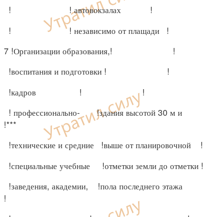
! ! автовокзалах !
! ! независимо от плащади !
7 !Организации образования,! !
!воспитания и подготовки ! !
!кадров ! !
! профессионально- !здания высотой 30 м и
!***
!технические и средние !выше от планировочной !
!специальные учебные !отметки земли до отметки !
!заведения, академии, !пола последнего этажа
!