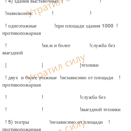
! 4) здания выставочных ! !
!павильонов: ! !
! одноэтажные !при площади здания 1000 !
противопожарная
! !кв.м и более !служба без
выездной
| | |техники
! двух и более этажные !независимо от площади !
противопожарная
! ! !служба без
! ! !выездной техники
! 5) театры !независимо от площади !
противопожарная