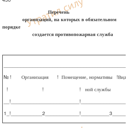
Перечень
организаций, на которых в обязательном
порядке
создается противопожарная служба
___________________________________________
№ ! Организация ! Помещение, нормативы !Вид п
! ! ! ной службы
__!________________________!________________
1_!___________2____________!__________3_____