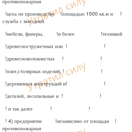
противопожарная
!цеха по производству !площадью 1500 кв.м и !
служба с выездной
!мебели, фанеры, !и более !техникой
!древесностружечных или ! !
!древесноволокнистых ! !
!плит,столярных изделий, ! !
!деревянных конструкций и! !
!деталей, лесопильные и ! !
! и так далее ! !
! 4) предприятие !независимо от площади !
противопожарная