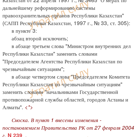
дальнейшему реформированию системы
правоохранительных органов Республики Казахстан"
(САПП Республики Казахстан, 1997 г., № 33, ст. 305):
в пункте 3:
абзац второй исключить;
в абзаце третьем слова "Министром внутренних дел
Республики Казахстан" заменить словами
"Председателем Агентства Республики Казахстан по
чрезвычайным ситуациям";
в абзаце четвертом слова "Председателем Комитета
Республики Казахстан по чрезвычайным ситуациям"
заменить словами "начальниками Государственной
противопожарной службы областей, городов Астаны и
Алматы".
<*>
Сноска. В пункт 1 внесены изменения -
постановлением Правительства РК от 27 февраля 2004
г.
.
N 239