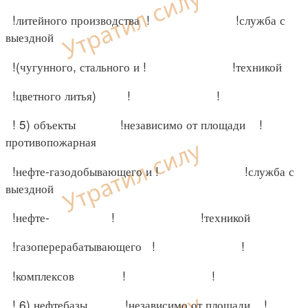
!литейного производства ! !служба с
выездной
!(чугунного, стального и ! !техникой
!цветного литья) ! !
! 5) объекты !независимо от площади !
противопожарная
!нефте-газодобывающего и ! !служба с
выездной
!нефте- ! !техникой
!газоперерабатывающего ! !
!комплексов ! !
! 6) нефтебазы, !независимо от площади !