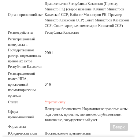
Правительство Республики Казахстан (Премьер-
Министр РК) (старое название: Кабинет Министров
Орган, принявший акт
Казахской ССР; Кабинет Министров РК; Премьер-
Министр Казахской ССР; Совет Министров Казахской
ССР; Совет народных комиссаров Казахской ССР)
Регион действия
Республика Казахстан
Регистрационный
номер акта в
Государственном
2991
реестре нормативных
правовых актов
Республики Казахстан
Регистрационный
номер НПА,
присвоенный
616
нормотворческим
органом
Статус
Утратил силу
Пожаpная безопасность Нормативные правовые акты:
Сфера
подготовка, принятие, изменение, опубликование,
правоотношений
толкование, государственный учет
Форма акта
Вверх
Юридическая сила
Постановление правительства