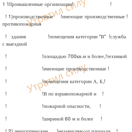
1 !Промышленные организации! !
! 1)производственные !имеющие производственные !
противопожарная
! здания !помещения категории "В" !служба
с выездной
! !площадью 700кв.м и более,!техникой
! !имеющие производственные !
! !помещения категории А, Б,!
! !В по взрывопожарной и !
! !пожарной опасности, !
! !шириной 60 м и более !
! 2) энергетические !независимо от площади !