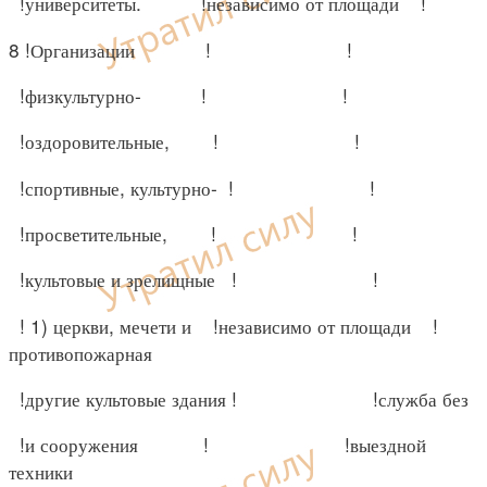
!университеты. !независимо от площади !
8 !Организации ! !
!физкультурно- ! !
!оздоровительные, ! !
!спортивные, культурно- ! !
!просветительные, ! !
!культовые и зрелищные ! !
! 1) церкви, мечети и !независимо от площади !
противопожарная
!другие культовые здания ! !служба без
!и сооружения ! !выездной
техники