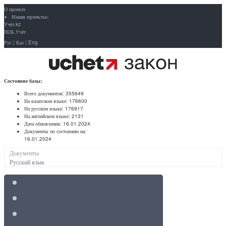
О проекте
Наши проекты:
Учёт.kz
ПОБ.Учёт
Рус
|
Қаз
|
Eng
Состояние базы:
Всего документов:
355649
На казахском языке:
176600
На русском языке:
176917
На английском языке:
2131
Дата обновления:
16.01.2024
Документы по состоянию на:
16.01.2024
Документы
Русский язык