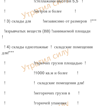
! !стеллажами высотой 5,5 !
! !метров и более !
! 3) склады для !независимо от размеров !***
!взрывчатых веществ (ВВ) !занимаемой площади
!
! 4) склады одноэтажные ! складские помещения
для!***
! !горючих грузов площадью !
! !1000 кв.м и более !
! ! складские помещения для!
! !негорючих грузов в !
! !горючей упаковке !