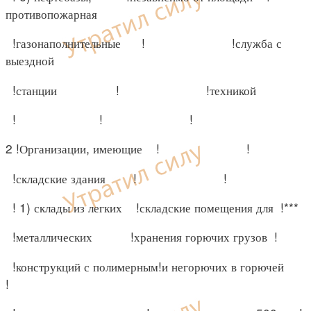
противопожарная
!газонаполнительные ! !служба с
выездной
!станции ! !техникой
! ! !
2 !Организации, имеющие ! !
!складские здания ! !
! 1) склады из легких !складские помещения для !***
!металлических !хранения горючих грузов !
!конструкций с полимерным!и негорючих в горючей
!