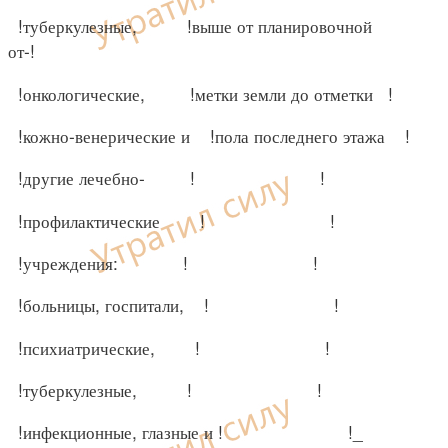
!туберкулезные, !выше от планировочной
от-!
!онкологические, !метки земли до отметки !
!кожно-венерические и !пола последнего этажа !
!другие лечебно- ! !
!профилактические ! !
!учреждения: ! !
!больницы, госпитали, ! !
!психиатрические, ! !
!туберкулезные, ! !
!инфекционные, глазные и ! !_