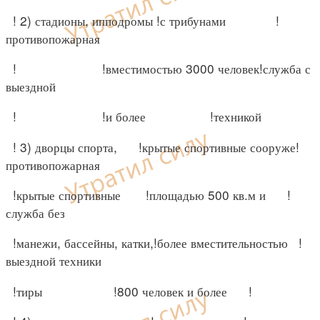
! 2) стадионы, ипподромы !с трибунами !
противопожарная
! !вместимостью 3000 человек!служба с
выездной
! !и более !техникой
! 3) дворцы спорта, !крытые спортивные сооруже!
противопожарная
!крытые спортивные !площадью 500 кв.м и !
служба без
!манежи, бассейны, катки,!более вместительностью !
выездной техники
!тиры !800 человек и более !