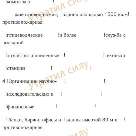
!комплекса !
животноводческие, !здания площадью 1500 кв.м!
противопожарная
!птицеводческие !и более !служба с
выездной
!хозяйства и племенные ! !техникой
!станции ! !
4 !Организации научно- ! !
!исследовательские и ! !
!финансовые ! !
! банки, биржи, офисы и !здания высотой 30 м и !
противопожарная