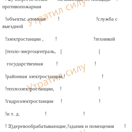
противопожарная
!объекты: атомные ! !служба с
выездной
!электростанции , ! !техникой
|тепло-энергоцентраль, | |
государственная ! !
!районная электростанция,! !
!теплоэлектростанции, ! !
!гидроэлектростанции ! !
!и т. д. ! !
! 3)деревообрабатывающие,!здания и помещения !