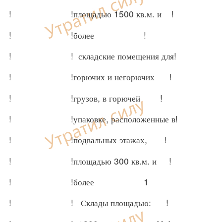
! !площадью 1500 кв.м. и !
! !более !
! ! складские помещения для!
! !горючих и негорючих !
! !грузов, в горючей !
! !упаковке, расположенные в!
! !подвальных этажах, !
! !площадью 300 кв.м. и !
! !более 1
! ! Склады площадью: !