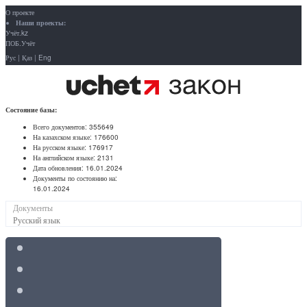
О проекте
Наши проекты:
Учёт.kz
ПОБ.Учёт
Рус
|
Қаз
|
Eng
Состояние базы:
Всего документов:
355649
На казахском языке:
176600
На русском языке:
176917
На английском языке:
2131
Дата обновления:
16.01.2024
Документы по состоянию на:
16.01.2024
Документы
Русский язык