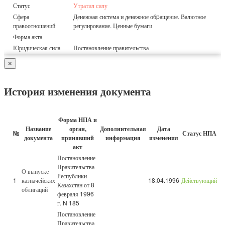
Статус
Утратил силу
Сфера
Денежная система и денежное обpащение. Валютное
правоотношений
регулирование. Ценные бумаги
Форма акта
Юридическая сила
Постановление правительства
×
История изменения документа
Форма НПА и
Название
орган,
Дополнительная
Дата
№
Статус НПА
документа
принявший
информация
изменения
акт
Постановление
Правительства
О выпуске
Республики
1
казначейских
18.04.1996
Действующий
Казахстан от 8
облигаций
февраля 1996
г. N 185
Постановление
Правительства