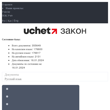
О проекте
Наши проекты:
Учёт.kz
ПОБ.Учёт
Рус
|
Қаз
|
Eng
Состояние базы:
Всего документов:
355649
На казахском языке:
176600
На русском языке:
176917
На английском языке:
2131
Дата обновления:
16.01.2024
Документы по состоянию на:
16.01.2024
Документы
Русский язык