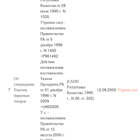
Казахстан от 28
июля 1995 г. N
1035.
Утратило силу -
постановлением
Правительства
РК от 5
декабря 1996
г. N 1492
~P961492.
Действие
постановления
восстановлено
Об
Указом
(САПП
утверждении
Президента РК
Республики
7
Перечня
от 31 декабря
12.08.2000
Утратил силу
Казахстан, 1995
биржевых
1996 г. N
г., N 26, ст. 302)
товаров
3309
~U963309.
У.с. -
постановлением
Правительства
РК от 12
августа 2000 г.