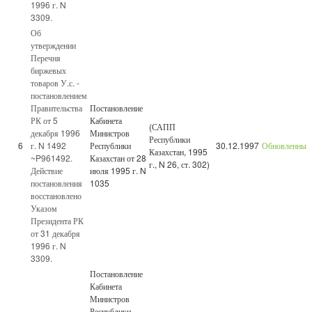
1996 г. N
3309.
Об
утверждении
Перечня
биржевых
товаров У.с. -
постановлением
Правительства
Постановление
РК от 5
Кабинета
(САПП
декабря 1996
Министров
Республики
6
г. N 1492
Республики
30.12.1997
Обновленный
Казахстан, 1995
~P961492.
Казахстан от 28
г., N 26, ст. 302)
Действие
июля 1995 г. N
постановления
1035
восстановлено
Указом
Президента РК
от 31 декабря
1996 г. N
3309.
Постановление
Кабинета
Министров
Республики