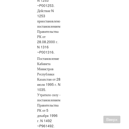
N 1253
~P001253.
Действие N
1253
приостановлено
постановлением
Правительства
РК от
28.08.2000 г.
N 1316
~P001316.
Постановление
Кабинета
Министров
Республики
Казахстан от 28
июля 1995 г. N
1035.
Утратило силу -
постановлением
Правительства
РК от 5
декабря 1996
Вверх
г. N 1492
~P961492.