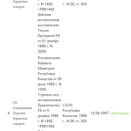
биржевых
г. N 1492
г., N 26, ст. 302
товаров
~P961492.
Действие
постановления
восстановлено
Указом
Президента РК
от 31 декабря
1996 г. N
3309.
Постановление
Кабинета
Министров
Республики
Казахстан от 28
июля 1995 г. N
1035.
Утратило силу -
постановлением
Об
Правительства
САПП
утверждении
РК от 5
Республики
4
Перечня
12.06.1997
Обновленный
декабря 1996
Казахстан, 1995
биржевых
г. N 1492
г., N 26, ст. 302
товаров
~P961492.