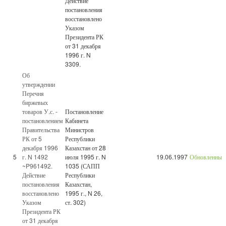
Действие
постановления
восстановлено
Указом
Президента РК
от 31 декабря
1996 г. N
3309.
Об
утверждении
Перечня
биржевых
товаров У.с. -
Постановление
постановлением
Кабинета
Правительства
Министров
РК от 5
Республики
декабря 1996
Казахстан от 28
5
г. N 1492
июля 1995 г. N
19.06.1997
Обновленный
~P961492.
1035 (САПП
Действие
Республики
постановления
Казахстан,
восстановлено
1995 г., N 26,
Указом
ст. 302)
Президента РК
от 31 декабря