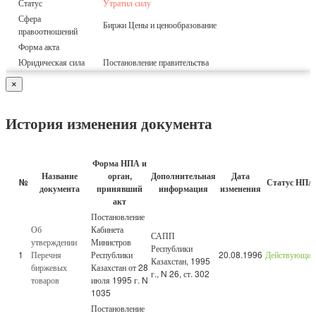
Статус
Утратил силу
Сфера
Биржи Цены и ценообразование
правоотношений
Форма акта
Юридическая сила
Постановление правительства
×
История изменения документа
Форма НПА и
Название
орган,
Дополнительная
Дата
№
Статус НПА
документа
принявший
информация
изменения
акт
Постановление
Об
Кабинета
САПП
утверждении
Министров
Республики
1
Перечня
Республики
20.08.1996
Действующий
Казахстан, 1995
биржевых
Казахстан от 28
г., N 26, ст. 302
товаров
июля 1995 г. N
1035
Постановление