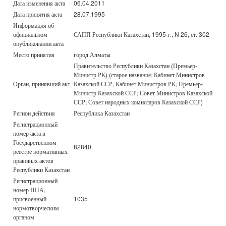
Дата изменения акта
06.04.2011
Дата принятия акта
28.07.1995
Информация об
официальном
САПП Республики Казахстан, 1995 г., N 26, ст. 302
опубликовании акта
Место принятия
город Алматы
Правительство Республики Казахстан (Премьер-
Министр РК) (старое название: Кабинет Министров
Орган, принявший акт
Казахской ССР; Кабинет Министров РК; Премьер-
Министр Казахской ССР; Совет Министров Казахской
ССР; Совет народных комиссаров Казахской ССР)
Регион действия
Республика Казахстан
Регистрационный
номер акта в
Государственном
82840
реестре нормативных
правовых актов
Республики Казахстан
Регистрационный
номер НПА,
присвоенный
1035
нормотворческим
органом