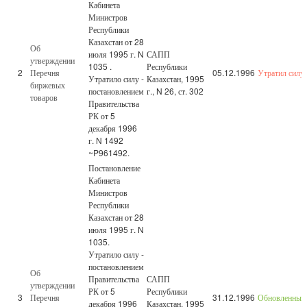
Кабинета
Министров
Республики
Казахстан от 28
Об
июля 1995 г. N
САПП
утверждении
1035 .
Республики
2
Перечня
05.12.1996
Утратил силу
Утратило силу -
Казахстан, 1995
биржевых
постановлением
г., N 26, ст. 302
товаров
Правительства
РК от 5
декабря 1996
г. N 1492
~P961492.
Постановление
Кабинета
Министров
Республики
Казахстан от 28
июля 1995 г. N
1035.
Утратило силу -
постановлением
Об
Правительства
САПП
утверждении
РК от 5
Республики
3
Перечня
31.12.1996
Обновленный
декабря 1996
Казахстан, 1995