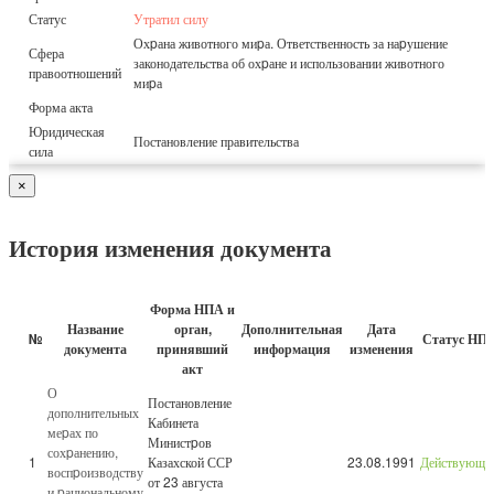
Статус
Утратил силу
Охpана животного миpа. Ответственность за наpушение
Сфера
законодательства об охpане и использовании животного
правоотношений
миpа
Форма акта
Юридическая
Постановление правительства
сила
×
История изменения документа
Форма НПА и
Название
орган,
Дополнительная
Дата
№
Статус НП
документа
принявший
информация
изменения
акт
О
Постановление
дополнительных
Кабинета
меpах по
Министpов
сохpанению,
1
Казахской ССР
23.08.1991
Действующи
воспpоизводству
от 23 августа
и pациональному