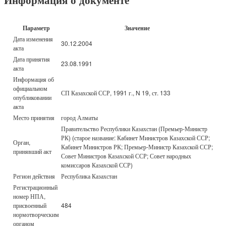
Параметр
Значение
Дата изменения
30.12.2004
акта
Дата принятия
23.08.1991
акта
Информация об
официальном
СП Казахской ССР, 1991 г., N 19, ст. 133
опубликовании
акта
Место принятия
город Алматы
Правительство Республики Казахстан (Премьер-Министр
РК) (старое название: Кабинет Министров Казахской ССР;
Орган,
Кабинет Министров РК; Премьер-Министр Казахской ССР;
принявший акт
Совет Министров Казахской ССР; Совет народных
комиссаров Казахской ССР)
Регион действия
Республика Казахстан
Регистрационный
номер НПА,
присвоенный
484
нормотворческим
органом