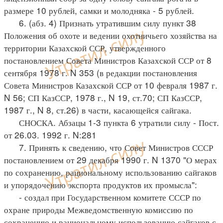
размере 10 рублей, самки и молодняка - 5 рублей.
6. (абз. 4) Признать утратившим силу пункт 38
Положения об охоте и ведении охотничьего хозяйства на
территории Казахской ССР, утвержденного
постановлением Совета Министров Казахской ССР от 8
сентября 1978 г. N 353 (в редакции постановления
Совета Министров Казахской ССР от 10 февраля 1987 г.
N 56; СП КазССР, 1978 г., N 19, ст.70; СП КазССР,
1987 г., N 8, ст.26) в части, касающейся сайгака.
СНОСКА. Абзацы 1-3 пункта 6 утратили силу - Пост.
от 26.03. 1992 г. N:281
7. Принять к сведению, что Совет Министров СССР
постановлением от 29 декабря 1990 г. N 1370 "О мерах
по сохранению, рациональному использованию сайгаков
и упорядочению экспорта продуктов их промысла":
- создал при Государственном комитете СССР по
охране природы Межведомственную комиссию по
сохранению и рациональному использованию сайгаков с