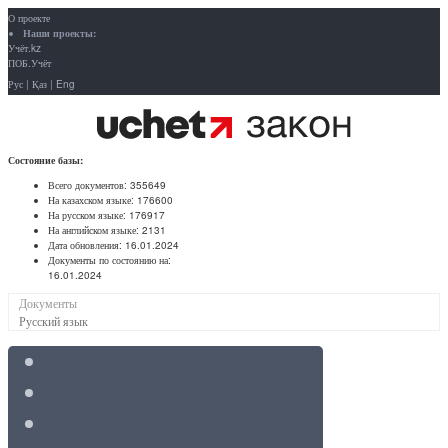
О проекте
Наши проекты:
Учёт.kz
ПОБ.Учёт
Рус
|
Қаз
|
Eng
Состояние базы:
Всего документов:
355649
На казахском языке:
176600
На русском языке:
176917
На английском языке:
2131
Дата обновления:
16.01.2024
Документы по состоянию на:
16.01.2024
Документы
Русский язык