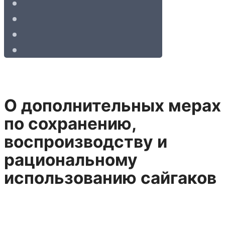
О дополнительных меpах
по сохpанению,
воспpоизводству и
pациональному
использованию сайгаков