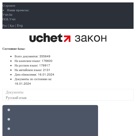
О проекте
Наши проекты:
Учёт.kz
ПОБ.Учёт
Рус
|
Қаз
|
Eng
Состояние базы:
Всего документов:
355649
На казахском языке:
176600
На русском языке:
176917
На английском языке:
2131
Дата обновления:
16.01.2024
Документы по состоянию на:
16.01.2024
Документы
Русский язык