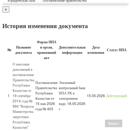
Юридическая сила
Постановление правительства
×
История изменения документа
Форма НПА
Название
и орган,
Дополнительная
Дата
№
Статус НПА
документа
принявший
информация
изменения
акт
О внесении
дополнений в
постановление
Правительства
Постановление
Эталонный
Республики
Правительства
контрольный банк
Казахстан от
Республики
НПА РК в
1
19 сентября
15.05.2026
Действующий
Казахстан от
электронном
2014 года №
15 мая 2026
виде, 18.05.2026
994 "Вопросы
года № 403
г.
Министерства
энергетики
Республики
Вверх
Казахстан"