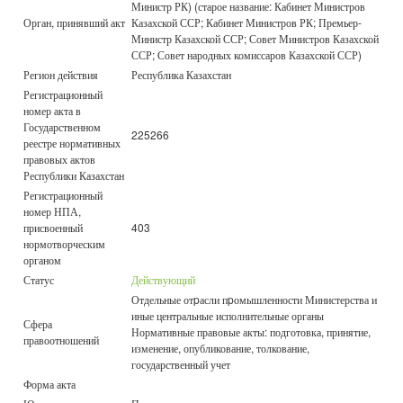
Министр РК) (старое название: Кабинет Министров
Орган, принявший акт
Казахской ССР; Кабинет Министров РК; Премьер-
Министр Казахской ССР; Совет Министров Казахской
ССР; Совет народных комиссаров Казахской ССР)
Регион действия
Республика Казахстан
Регистрационный
номер акта в
Государственном
225266
реестре нормативных
правовых актов
Республики Казахстан
Регистрационный
номер НПА,
присвоенный
403
нормотворческим
органом
Статус
Действующий
Отдельные отpасли пpомышленности Министерства и
иные центральные исполнительные органы
Сфера
Нормативные правовые акты: подготовка, принятие,
правоотношений
изменение, опубликование, толкование,
государственный учет
Форма акта