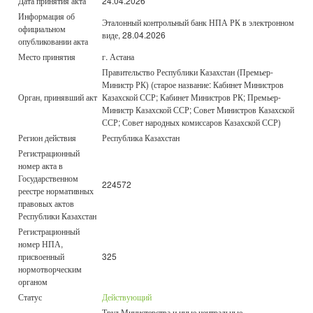
Дата принятия акта
24.04.2026
Информация об
Эталонный контрольный банк НПА РК в электронном
официальном
виде, 28.04.2026
опубликовании акта
Место принятия
г. Астана
Правительство Республики Казахстан (Премьер-
Министр РК) (старое название: Кабинет Министров
Орган, принявший акт
Казахской ССР; Кабинет Министров РК; Премьер-
Министр Казахской ССР; Совет Министров Казахской
ССР; Совет народных комиссаров Казахской ССР)
Регион действия
Республика Казахстан
Регистрационный
номер акта в
Государственном
224572
реестре нормативных
правовых актов
Республики Казахстан
Регистрационный
номер НПА,
присвоенный
325
нормотворческим
органом
Статус
Действующий
Труд Министерства и иные центральные