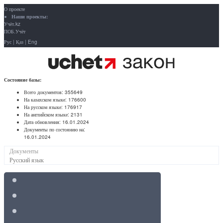
О проекте
Наши проекты:
Учёт.kz
ПОБ.Учёт
Рус
|
Қаз
|
Eng
Состояние базы:
Всего документов:
355649
На казахском языке:
176600
На русском языке:
176917
На английском языке:
2131
Дата обновления:
16.01.2024
Документы по состоянию на:
16.01.2024
Документы
Русский язык