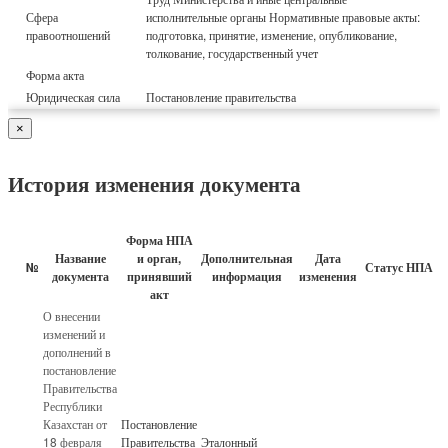
Сфера
исполнительные органы Нормативные правовые акты:
правоотношений
подготовка, принятие, изменение, опубликование,
толкование, государственный учет
Форма акта
Юридическая сила
Постановление правительства
×
История изменения документа
Форма НПА
Название
и орган,
Дополнительная
Дата
№
Статус НПА
документа
принявший
информация
изменения
акт
О внесении
изменений и
дополнений в
постановление
Правительства
Республики
Казахстан от
Постановление
18 февраля
Правительства
Эталонный