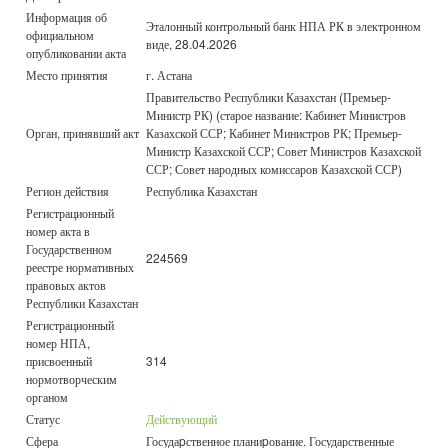
Информация об
Эталонный контрольный банк НПА РК в электронном
официальном
виде, 28.04.2026
опубликовании акта
Место принятия
г. Астана
Правительство Республики Казахстан (Премьер-
Министр РК) (старое название: Кабинет Министров
Орган, принявший акт
Казахской ССР; Кабинет Министров РК; Премьер-
Министр Казахской ССР; Совет Министров Казахской
ССР; Совет народных комиссаров Казахской ССР)
Регион действия
Республика Казахстан
Регистрационный
номер акта в
Государственном
224569
реестре нормативных
правовых актов
Республики Казахстан
Регистрационный
номер НПА,
присвоенный
314
нормотворческим
органом
Статус
Действующий
Сфера
Госудаpственное планиpование. Государственные