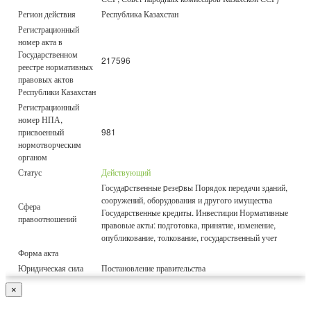
Регион действия
Республика Казахстан
Регистрационный
номер акта в
Государственном
217596
реестре нормативных
правовых актов
Республики Казахстан
Регистрационный
номер НПА,
присвоенный
981
нормотворческим
органом
Статус
Действующий
Госудаpственные pезеpвы Порядок передачи зданий,
сооружений, оборудования и другого имущества
Сфера
Государственные кредиты. Инвестиции Нормативные
правоотношений
правовые акты: подготовка, принятие, изменение,
опубликование, толкование, государственный учет
Форма акта
Юридическая сила
Постановление правительства
×