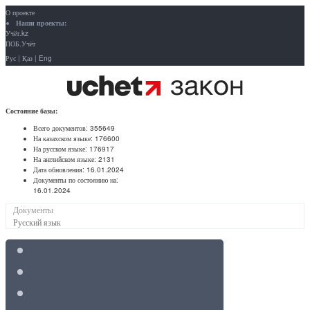
О проекте
Наши проекты:
Учёт.kz
ПОБ.Учёт
Рус
|
Қаз
|
Eng
Состояние базы:
Всего документов:
355649
На казахском языке:
176600
На русском языке:
176917
На английском языке:
2131
Дата обновления:
16.01.2024
Документы по состоянию на:
16.01.2024
Документы
Русский язык