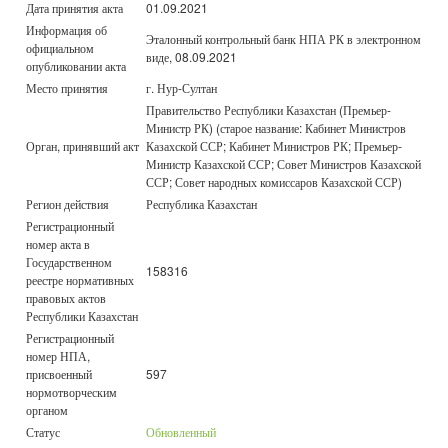
Дата принятия акта
01.09.2021
Информация об
Эталонный контрольный банк НПА РК в электронном
официальном
виде, 08.09.2021
опубликовании акта
Место принятия
г. Нур-Султан
Правительство Республики Казахстан (Премьер-
Министр РК) (старое название: Кабинет Министров
Орган, принявший акт
Казахской ССР; Кабинет Министров РК; Премьер-
Министр Казахской ССР; Совет Министров Казахской
ССР; Совет народных комиссаров Казахской ССР)
Регион действия
Республика Казахстан
Регистрационный
номер акта в
Государственном
158316
реестре нормативных
правовых актов
Республики Казахстан
Регистрационный
номер НПА,
присвоенный
597
нормотворческим
органом
Статус
Обновленный