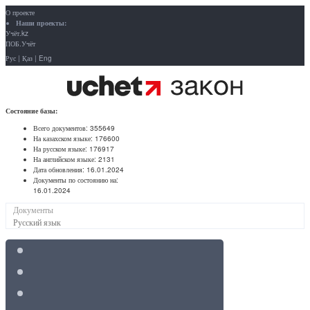
О проекте
Наши проекты:
Учёт.kz
ПОБ.Учёт
Рус
|
Қаз
|
Eng
Состояние базы:
Всего документов:
355649
На казахском языке:
176600
На русском языке:
176917
На английском языке:
2131
Дата обновления:
16.01.2024
Документы по состоянию на:
16.01.2024
Документы
Русский язык