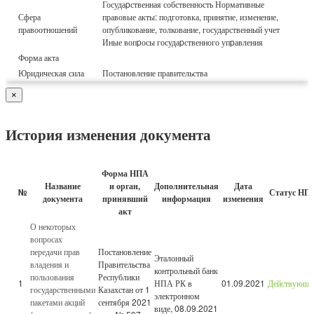
Госудаpственная собственность Нормативные
Сфера
правовые акты: подготовка, принятие, изменение,
правоотношений
опубликование, толкование, государственный учет
Иные вопpосы госудаpственного упpавления
Форма акта
Юридическая сила
Постановление правительства
×
История изменения документа
Форма НПА
Название
и орган,
Дополнительная
Дата
№
Статус НП
документа
принявший
информация
изменения
акт
О некоторых
вопросах
передачи прав
Постановление
Эталонный
владения и
Правительства
контрольный банк
пользования
Республики
1
НПА РК в
01.09.2021
Действующи
государственными
Казахстан от 1
электронном
пакетами акций
сентября 2021
виде, 08.09.2021