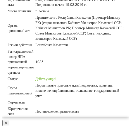
акта
Подписано в печать 15.02.2016 г.
Место принятия
г. Астана
Правительство Республики Казахстан (Премьер-Министр
РК) (старое название: Кабинет Министров Казахской ССР;
Орган,
Кабинет Министров РК; Премьер-Министр Казахской ССР;
принявший акт
Совет Министров Казахской ССР; Совет народных
комиссаров Казахской ССР)
Регион действия
Республика Казахстан
Регистрационный
номер НПА,
присвоенный
1085
нормотворческим
органом
Статус
Действующий
Нормативные правовые акты: подготовка, принятие,
Сфера
изменение, опубликование, толкование, государственный
правоотношений
учет
Форма акта
Юридическая
Постановление правительства
сила
×