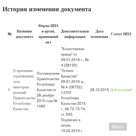
История изменения документа
Форма НПА
Название
и орган,
Дополнительная
Дата
№
Статус НПА
документа
принявший
информация
изменения
акт
"Казахстанская
правда" от
09.01.2016 г., №
4 (28130);
О признании
"Егемен
Постановление
утратившими
Қазақстан"
Правительства
силу
09.01.2016 ж.,
Республики
некоторых
№ 4 (28732);
1
Казахстан от
28.12.2015
Действующий
решений
САПП
28 декабря
Правительства
Республики
2015 года №
Республики
Казахстан 2015
1085
Казахстан
г., № 72-73-74,
ст. 543.
Подписано в
печать
Вверх
15.02.2016 г.