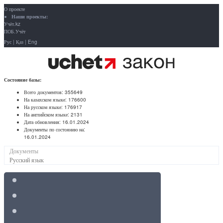
О проекте
Наши проекты:
Учёт.kz
ПОБ.Учёт
Рус
|
Қаз
|
Eng
Состояние базы:
Всего документов:
355649
На казахском языке:
176600
На русском языке:
176917
На английском языке:
2131
Дата обновления:
16.01.2024
Документы по состоянию на:
16.01.2024
Документы
Русский язык