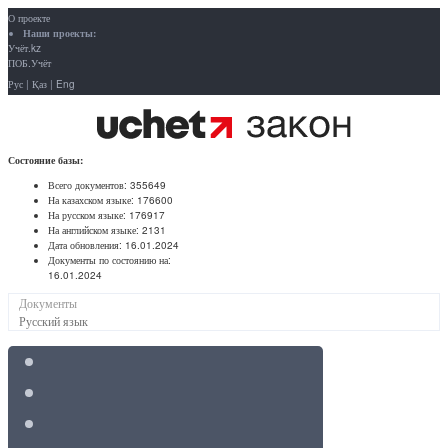
О проекте
Наши проекты:
Учёт.kz
ПОБ.Учёт
Рус
|
Қаз
|
Eng
Состояние базы:
Всего документов:
355649
На казахском языке:
176600
На русском языке:
176917
На английском языке:
2131
Дата обновления:
16.01.2024
Документы по состоянию на:
16.01.2024
Документы
Русский язык