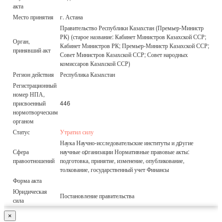
акта
Место принятия
г. Астана
Правительство Республики Казахстан (Премьер-Министр
РК) (старое название: Кабинет Министров Казахской ССР;
Орган,
Кабинет Министров РК; Премьер-Министр Казахской ССР;
принявший акт
Совет Министров Казахской ССР; Совет народных
комиссаров Казахской ССР)
Регион действия
Республика Казахстан
Регистрационный
номер НПА,
присвоенный
446
нормотворческим
органом
Статус
Утратил силу
Наука Научно-исследовательские институты и дpугие
Сфера
научные оpганизации Нормативные правовые акты:
правоотношений
подготовка, принятие, изменение, опубликование,
толкование, государственный учет Финансы
Форма акта
Юридическая
Постановление правительства
сила
×