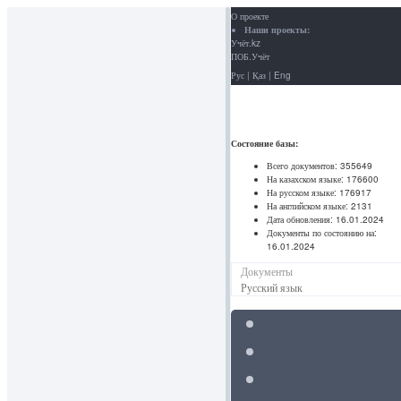
О проекте
Наши проекты:
Учёт.kz
ПОБ.Учёт
Рус
|
Қаз
|
Eng
Состояние базы:
Всего документов:
355649
На казахском языке:
176600
На русском языке:
176917
На английском языке:
2131
Дата обновления:
16.01.2024
Документы по состоянию на:
16.01.2024
Документы
Русский язык