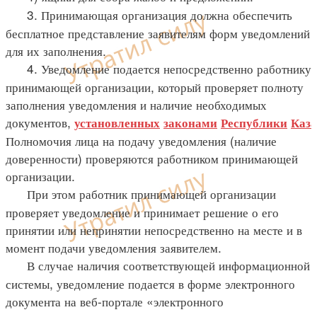
3. Принимающая организация должна обеспечить
бесплатное представление заявителям форм уведомлений
для их заполнения.
4. Уведомление подается непосредственно работнику
принимающей организации, который проверяет полноту
заполнения уведомления и наличие необходимых
документов,
установленных
законами
Республики
Каза
Полномочия лица на подачу уведомления (наличие
доверенности) проверяются работником принимающей
организации.
При этом работник принимающей организации
проверяет уведомление и принимает решение о его
принятии или непринятии непосредственно на месте и в
момент подачи уведомления заявителем.
В случае наличия соответствующей информационной
системы, уведомление подается в форме электронного
документа на веб-портале «электронного