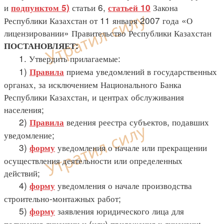
и
статьи 6,
Закона
подпунктом 5)
статьей 10
Республики Казахстан от 11 января 2007 года «О
лицензировании» Правительство Республики Казахстан
ПОСТАНОВЛЯЕТ:
1. Утвердить прилагаемые:
1)
приема уведомлений в государственных
Правила
органах, за исключением Национального Банка
Республики Казахстан, и центрах обслуживания
населения;
2)
ведения реестра субъектов, подавших
Правила
уведомление;
3)
уведомления о начале или прекращении
форму
осуществления деятельности или определенных
действий;
4)
уведомления о начале производства
форму
строительно-монтажных работ;
5)
заявления юридического лица для
форму
получения лицензии и (или) приложения к лицензии;