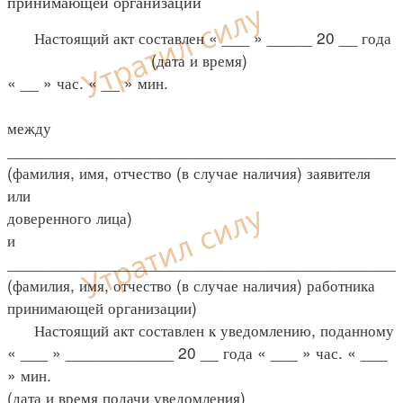
принимающей организации
Настоящий акт составлен « ___ » _____ 20 __ года
(дата и время)
« __ » час. « __ » мин.
между
____________________________________________
(фамилия, имя, отчество (в случае наличия) заявителя
или
доверенного лица)
и
____________________________________________
(фамилия, имя, отчество (в случае наличия) работника
принимающей организации)
Настоящий акт составлен к уведомлению, поданному
« ___ » ____________ 20 __ года « ___ » час. « ___
» мин.
(дата и время подачи уведомления)