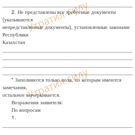
____________________________________________
2. Не представлены все требуемые документы
(указываются
непредставленные документы), установленные законами
Республики
Казахстан
____________________________________________
____________________________________________
____________________________________________
____________________________________________
* Заполняются только поля, по которым имеются
замечания,
остальное вычеркивается.
Возражения заявителя:
По вопросам
1.
____________________________________________