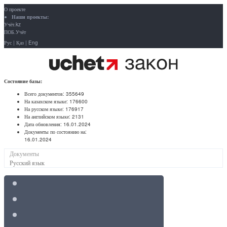
О проекте
Наши проекты:
Учёт.kz
ПОБ.Учёт
Рус
|
Қаз
|
Eng
Состояние базы:
Всего документов:
355649
На казахском языке:
176600
На русском языке:
176917
На английском языке:
2131
Дата обновления:
16.01.2024
Документы по состоянию на:
16.01.2024
Документы
Русский язык