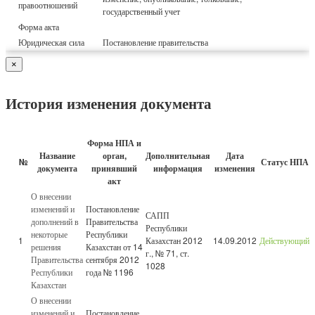
правоотношений
государственный учет
Форма акта
Юридическая сила
Постановление правительства
×
История изменения документа
Форма НПА и
Название
орган,
Дополнительная
Дата
№
Статус НПА
документа
принявший
информация
изменения
акт
О внесении
изменений и
Постановление
САПП
дополнений в
Правительства
Республики
некоторые
Республики
1
Казахстан 2012
14.09.2012
Действующий
решения
Казахстан от 14
г., № 71, ст.
Правительства
сентября 2012
1028
Республики
года № 1196
Казахстан
О внесении
изменений и
Постановление