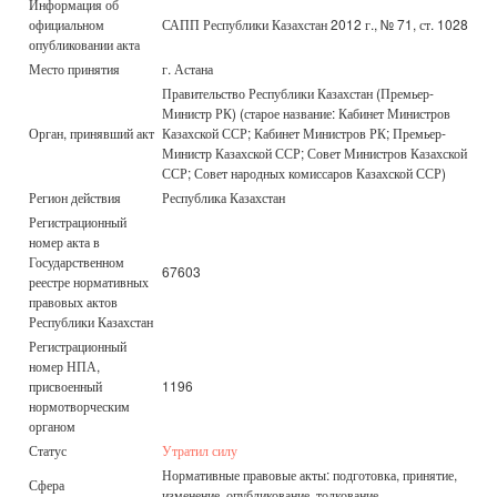
Информация об
официальном
САПП Республики Казахстан 2012 г., № 71, ст. 1028
опубликовании акта
Место принятия
г. Астана
Правительство Республики Казахстан (Премьер-
Министр РК) (старое название: Кабинет Министров
Орган, принявший акт
Казахской ССР; Кабинет Министров РК; Премьер-
Министр Казахской ССР; Совет Министров Казахской
ССР; Совет народных комиссаров Казахской ССР)
Регион действия
Республика Казахстан
Регистрационный
номер акта в
Государственном
67603
реестре нормативных
правовых актов
Республики Казахстан
Регистрационный
номер НПА,
присвоенный
1196
нормотворческим
органом
Статус
Утратил силу
Нормативные правовые акты: подготовка, принятие,
Сфера
изменение, опубликование, толкование,