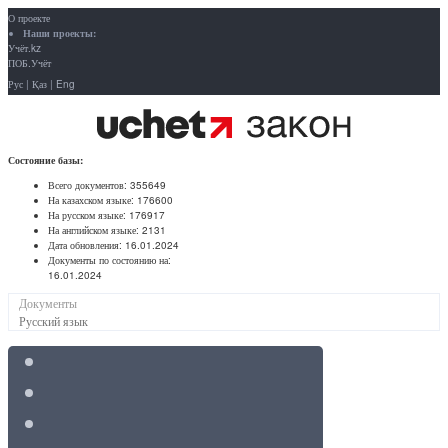
О проекте
Наши проекты:
Учёт.kz
ПОБ.Учёт
Рус
|
Қаз
|
Eng
Состояние базы:
Всего документов:
355649
На казахском языке:
176600
На русском языке:
176917
На английском языке:
2131
Дата обновления:
16.01.2024
Документы по состоянию на:
16.01.2024
Документы
Русский язык