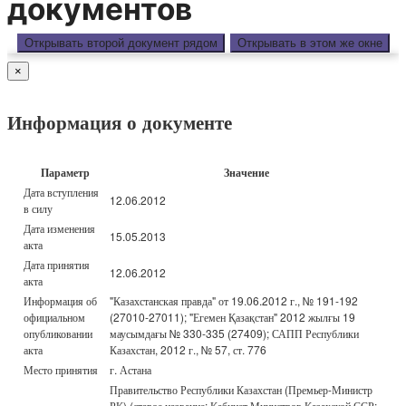
документов
Открывать второй документ рядом
Открывать в этом же окне
×
Информация о документе
Параметр
Значение
Дата вступления
12.06.2012
в силу
Дата изменения
15.05.2013
акта
Дата принятия
12.06.2012
акта
Информация об
"Казахстанская правда" от 19.06.2012 г., № 191-192
официальном
(27010-27011); "Егемен Қазақстан" 2012 жылғы 19
опубликовании
маусымдағы № 330-335 (27409); САПП Республики
акта
Казахстан, 2012 г., № 57, ст. 776
Место принятия
г. Астана
Правительство Республики Казахстан (Премьер-Министр
РК) (старое название: Кабинет Министров Казахской ССР;