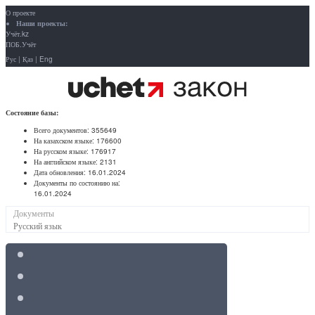
О проекте
Наши проекты:
Учёт.kz
ПОБ.Учёт
Рус
|
Қаз
|
Eng
Состояние базы:
Всего документов:
355649
На казахском языке:
176600
На русском языке:
176917
На английском языке:
2131
Дата обновления:
16.01.2024
Документы по состоянию на:
16.01.2024
Документы
Русский язык