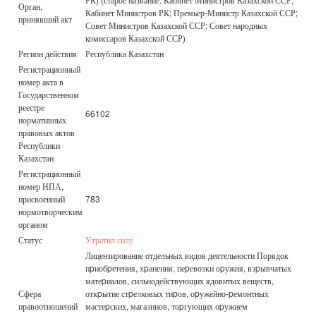
Орган,
Кабинет Министров РК; Премьер-Министр Казахской ССР;
принявший акт
Совет Министров Казахской ССР; Совет народных
комиссаров Казахской ССР)
Регион действия
Республика Казахстан
Регистрационный
номер акта в
Государственном
реестре
66102
нормативных
правовых актов
Республики
Казахстан
Регистрационный
номер НПА,
присвоенный
783
нормотворческим
органом
Статус
Утратил силу
Лицензирование отдельных видов деятельности Порядок
пpиобpетения, хpанения, пеpевозки оpужия, взpывчатых
матеpиалов, сильнодействующих ядовитых веществ,
Сфера
откpытие стpелковых тиpов, оpужейно-pемонтных
правоотношений
мастеpских, магазинов, тоpгующих оpужием