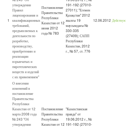
утверждении
191-192 (27010-
Постановление
Правил
27011); "Егемен
Правительства
лицензирования и
Қазақстан" 2012
Республики
1
квалификационных
жылғы 19
12.06.2012
Действую
Казахстан от 12
требований,
маусымдағы №
июня 2012
предъявляемых к
330-335
года № 783
деятельности по
(27409); САПП
разработке,
Республики
производству,
Казахстан, 2012
приобретению и
г., № 57, ст. 776
реализации
взрывчатых и
пиротехнических
веществ и изделий
с их применением"
О внесении
изменений в
постановление
Правительства
Республики
Казахстан от 12
Постановление
"Казахстанская
марта 2008 года
Правительства
правда" от
№ 243 "Об
Республики
19.06.2012 г., №
утверждении
Казахстан от 12
191-192 (27010-