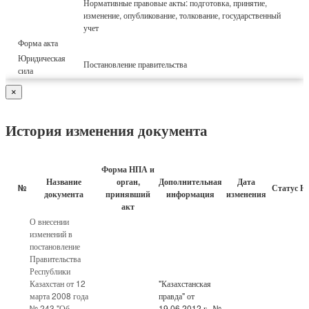
Нормативные правовые акты: подготовка, принятие,
изменение, опубликование, толкование, государственный
учет
Форма акта
Юридическая
Постановление правительства
сила
×
История изменения документа
Форма НПА и
Название
орган,
Дополнительная
Дата
№
Статус Н
документа
принявший
информация
изменения
акт
О внесении
изменений в
постановление
Правительства
Республики
Казахстан от 12
"Казахстанская
марта 2008 года
правда" от
№ 243 "Об
19.06.2012 г., №