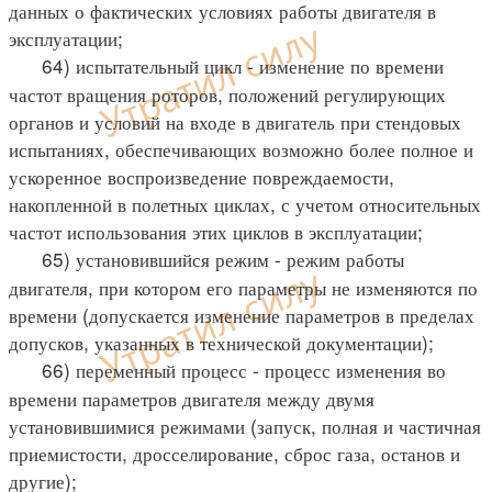
данных о фактических условиях работы двигателя в
эксплуатации;
64) испытательный цикл - изменение по времени
частот вращения роторов, положений регулирующих
органов и условий на входе в двигатель при стендовых
испытаниях, обеспечивающих возможно более полное и
ускоренное воспроизведение повреждаемости,
накопленной в полетных циклах, с учетом относительных
частот использования этих циклов в эксплуатации;
65) установившийся режим - режим работы
двигателя, при котором его параметры не изменяются по
времени (допускается изменение параметров в пределах
допусков, указанных в технической документации);
66) переменный процесс - процесс изменения во
времени параметров двигателя между двумя
установившимися режимами (запуск, полная и частичная
приемистости, дросселирование, сброс газа, останов и
другие);