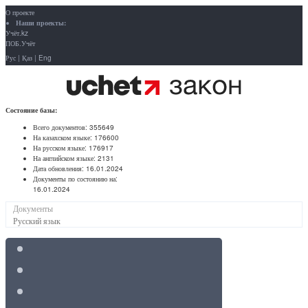
О проекте
Наши проекты:
Учёт.kz
ПОБ.Учёт
Рус
|
Қаз
|
Eng
Состояние базы:
Всего документов:
355649
На казахском языке:
176600
На русском языке:
176917
На английском языке:
2131
Дата обновления:
16.01.2024
Документы по состоянию на:
16.01.2024
Документы
Русский язык