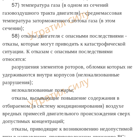
57) температура газа (в одном из сечений
газовоздушного тракта двигателя) - среднемассовая
температура заторможенного потока газа (в этом
сечении);
58) отказы двигателя с опасными последствиями -
отказы, которые могут приводить к катастрофической
ситуации. К отказам с опасными последствиями
относятся:
разрушения элементов роторов, обломки которых не
удерживаются внутри корпусов (нелокализованные
разрушения);
нелокализованные пожары;
отказы, вызывающие повышение содержания в
отбираемом (в систему кондиционирования) воздухе
вредных примесей двигательного происхождения сверх
допустимых концентраций;
отказы, приводящие к возникновению недопустимой
тяги в направлении, противоположном движению ВС;