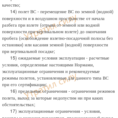
качество;
14) полет ВС - перемещение ВС по земной (водной)
поверхности и в воздушном пространстве от начала
разбега при взлете (отрыва от земной или водной
поверхности при вертикальном взлете) до окончания
пробега (освобождение взлетно-посадочной полосы без
остановки) или касания земной (водной) поверхности
при вертикальной посадке;
15) ожидаемые условия эксплуатации - расчетные
условия, определенные настоящими Нормами,
эксплуатационные ограничения и рекомендуемые
режимы полетов, установленные для данного типа ВС
при его сертификации;
16) предельные ограничения - ограничения режимов
полета, выход за которые недопустим ни при каких
обстоятельствах;
17) эксплуатационные ограничения - условия,
режимы и значения параметров, преднамеренный выход