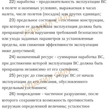
22) наработка - продолжительность эксплуатации ВС
в полете и наземных условиях, выражаемая в часах
налета, числе полетов (посадок) или других единицах;
23) предельное состояние - состояние конструкции,
при котором ее дальнейшая эксплуатация должна быть
прекращена из-за нарушения требований безопасности
или ухода заданных параметров за установленные
пределы, или снижения эффективности эксплуатации
ниже допустимой;
24) назначенный ресурс - суммарная наработка ВС,
при достижении которой эксплуатация ВС должна быть
прекращена независимо от его состояния;
25) ресурс до списания - ресурс ВС от начала
эксплуатации до его списания, обусловленного
предельным состоянием;
26) повреждение - частичное разрушение, после
которого сохраняется возможность противостоять
нагрузкам определенной величины; усталостное