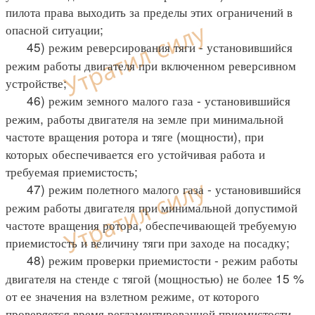
пилота права выходить за пределы этих ограничений в
опасной ситуации;
45) режим реверсирования тяги - установившийся
режим работы двигателя при включенном реверсивном
устройстве;
46) режим земного малого газа - установившийся
режим, работы двигателя на земле при минимальной
частоте вращения ротора и тяге (мощности), при
которых обеспечивается его устойчивая работа и
требуемая приемистость;
47) режим полетного малого газа - установившийся
режим работы двигателя при минимальной допустимой
частоте вращения ротора, обеспечивающей требуемую
приемистость и величину тяги при заходе на посадку;
48) режим проверки приемистости - режим работы
двигателя на стенде с тягой (мощностью) не более 15 %
от ее значения на взлетном режиме, от которого
проверяется время регламентированной приемистости,