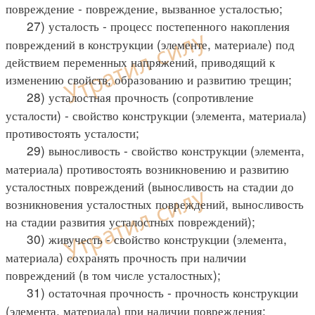
повреждение - повреждение, вызванное усталостью;
27) усталость - процесс постепенного накопления
повреждений в конструкции (элементе, материале) под
действием переменных напряжений, приводящий к
изменению свойств, образованию и развитию трещин;
28) усталостная прочность (сопротивление
усталости) - свойство конструкции (элемента, материала)
противостоять усталости;
29) выносливость - свойство конструкции (элемента,
материала) противостоять возникновению и развитию
усталостных повреждений (выносливость на стадии до
возникновения усталостных повреждений, выносливость
на стадии развития усталостных повреждений);
30) живучесть - свойство конструкции (элемента,
материала) сохранять прочность при наличии
повреждений (в том числе усталостных);
31) остаточная прочность - прочность конструкции
(элемента, материала) при наличии повреждения;