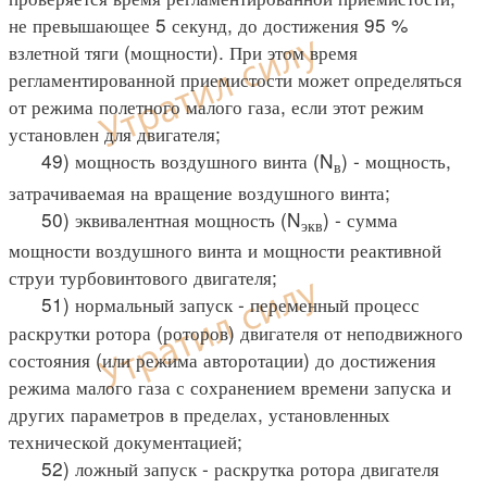
не превышающее 5 секунд, до достижения 95 %
взлетной тяги (мощности). При этом время
регламентированной приемистости может определяться
от режима полетного малого газа, если этот режим
установлен для двигателя;
49) мощность воздушного винта (N
) - мощность,
в
затрачиваемая на вращение воздушного винта;
50) эквивалентная мощность (N
) - сумма
экв
мощности воздушного винта и мощности реактивной
струи турбовинтового двигателя;
51) нормальный запуск - переменный процесс
раскрутки ротора (роторов) двигателя от неподвижного
состояния (или режима авторотации) до достижения
режима малого газа с сохранением времени запуска и
других параметров в пределах, установленных
технической документацией;
52) ложный запуск - раскрутка ротора двигателя