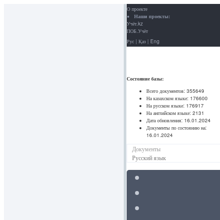
О проекте
Наши проекты:
Учёт.kz
ПОБ.Учёт
Рус
|
Қаз
|
Eng
Состояние базы:
Всего документов:
355649
На казахском языке:
176600
На русском языке:
176917
На английском языке:
2131
Дата обновления:
16.01.2024
Документы по состоянию на:
16.01.2024
Документы
Русский язык