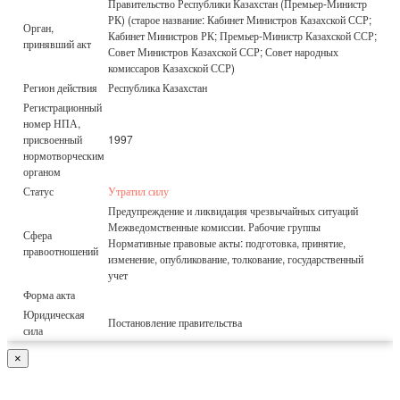
Правительство Республики Казахстан (Премьер-Министр
РК) (старое название: Кабинет Министров Казахской ССР;
Орган,
Кабинет Министров РК; Премьер-Министр Казахской ССР;
принявший акт
Совет Министров Казахской ССР; Совет народных
комиссаров Казахской ССР)
Регион действия
Республика Казахстан
Регистрационный
номер НПА,
присвоенный
1997
нормотворческим
органом
Статус
Утратил силу
Предупреждение и ликвидация чрезвычайных ситуаций
Межведомственные комиссии. Рабочие группы
Сфера
Нормативные правовые акты: подготовка, принятие,
правоотношений
изменение, опубликование, толкование, государственный
учет
Форма акта
Юридическая
Постановление правительства
сила
×