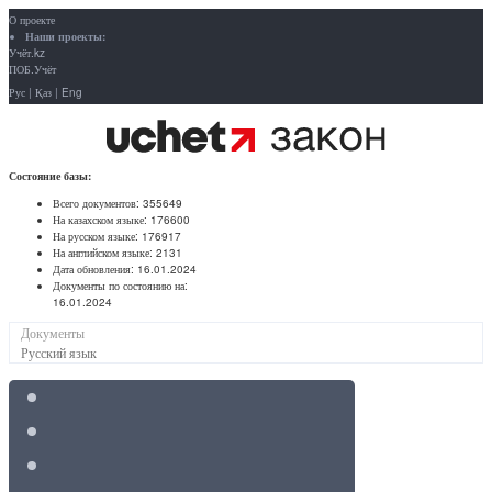
О проекте
Наши проекты:
Учёт.kz
ПОБ.Учёт
Рус
|
Қаз
|
Eng
Состояние базы:
Всего документов:
355649
На казахском языке:
176600
На русском языке:
176917
На английском языке:
2131
Дата обновления:
16.01.2024
Документы по состоянию на:
16.01.2024
Документы
Русский язык