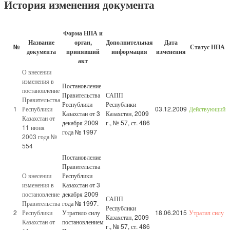
История изменения документа
Форма НПА и
Название
орган,
Дополнительная
Дата
№
Статус НПА
документа
принявший
информация
изменения
акт
О внесении
изменения в
Постановление
постановление
Правительства
САПП
Правительства
Республики
Республики
1
Республики
03.12.2009
Действующий
Казахстан от 3
Казахстан, 2009
Казахстан от
декабря 2009
г., № 57, ст. 486
11 июня
года № 1997
2003 года №
554
Постановление
Правительства
О внесении
Республики
изменения в
Казахстан от 3
постановление
декабря 2009
САПП
Правительства
года № 1997.
Республики
2
Республики
Утратило силу
18.06.2015
Утратил силу
Казахстан, 2009
Казахстан от
постановлением
г., № 57, ст. 486