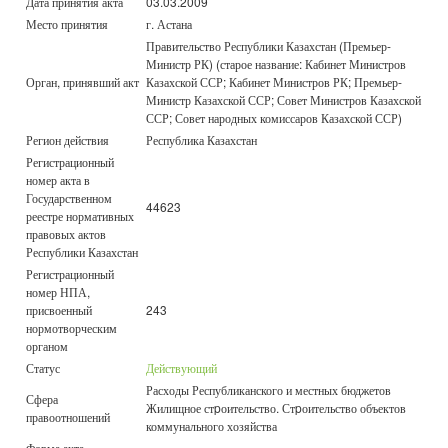
Дата принятия акта
03.03.2009
Место принятия
г. Астана
Правительство Республики Казахстан (Премьер-
Министр РК) (старое название: Кабинет Министров
Орган, принявший акт
Казахской ССР; Кабинет Министров РК; Премьер-
Министр Казахской ССР; Совет Министров Казахской
ССР; Совет народных комиссаров Казахской ССР)
Регион действия
Республика Казахстан
Регистрационный
номер акта в
Государственном
44623
реестре нормативных
правовых актов
Республики Казахстан
Регистрационный
номер НПА,
присвоенный
243
нормотворческим
органом
Статус
Действующий
Расходы Республиканского и местных бюджетов
Сфера
Жилищное стpоительство. Стpоительство объектов
правоотношений
коммунального хозяйства
Форма акта