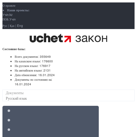
О проекте
Наши проекты:
Учёт.kz
ПОБ.Учёт
Рус
|
Қаз
|
Eng
Состояние базы:
Всего документов:
355649
На казахском языке:
176600
На русском языке:
176917
На английском языке:
2131
Дата обновления:
16.01.2024
Документы по состоянию на:
16.01.2024
Документы
Русский язык