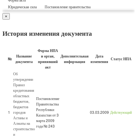
Юридическая сила
Постановление правительства
×
История изменения документа
Форма НПА
Название
и орган,
Дополнительная
Дата
№
Статус НПА
документа
принявший
информация
изменения
акт
Об
утверждении
Правил
кредитования
областных
Постановление
бюджетов,
Правительства
бюджетов
Республики
1
городов
03.03.2009
Действующий
Казахстан от 3
Астаны и
марта 2009
Алматы на
года № 243
строительство
и