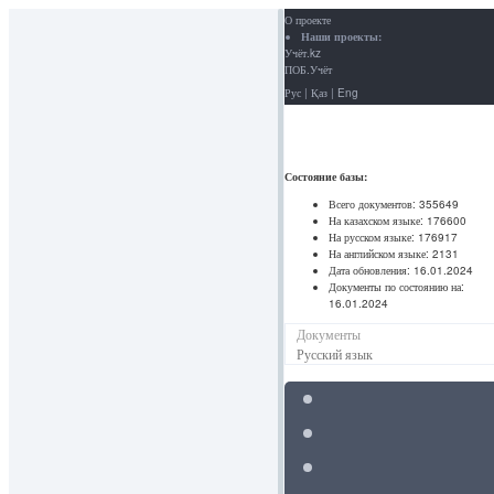
О проекте
Наши проекты:
Учёт.kz
ПОБ.Учёт
Рус
|
Қаз
|
Eng
Состояние базы:
Всего документов:
355649
На казахском языке:
176600
На русском языке:
176917
На английском языке:
2131
Дата обновления:
16.01.2024
Документы по состоянию на:
16.01.2024
Документы
Русский язык