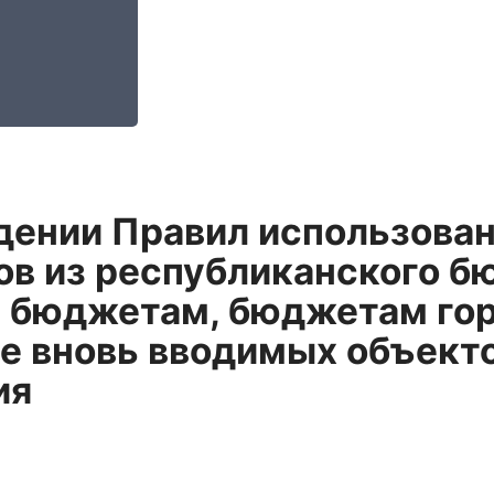
дении Правил использова
в из республиканского б
 бюджетам, бюджетам гор
е вновь вводимых объекто
ия