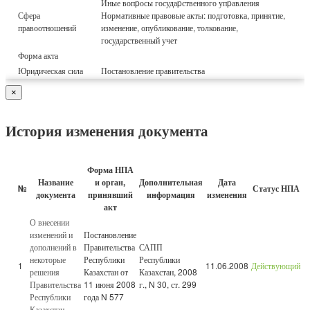
Иные вопpосы госудаpственного упpавления
Сфера
Нормативные правовые акты: подготовка, принятие,
правоотношений
изменение, опубликование, толкование,
государственный учет
Форма акта
Юридическая сила
Постановление правительства
×
История изменения документа
Форма НПА
Название
и орган,
Дополнительная
Дата
№
Статус НПА
документа
принявший
информация
изменения
акт
О внесении
изменений и
Постановление
дополнений в
Правительства
САПП
некоторые
Республики
Республики
1
11.06.2008
Действующий
решения
Казахстан от
Казахстан, 2008
Правительства
11 июня 2008
г., N 30, ст. 299
Республики
года N 577
Казахстан