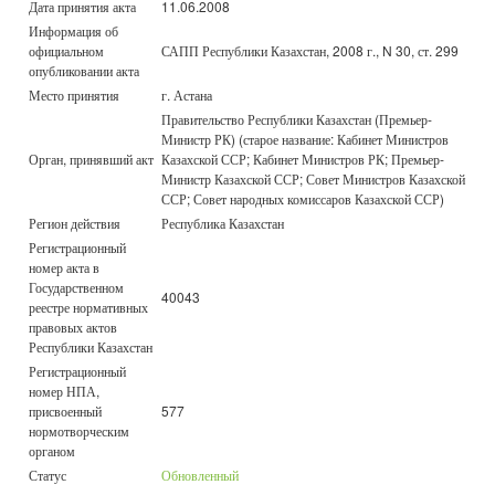
Дата принятия акта
11.06.2008
Информация об
официальном
САПП Республики Казахстан, 2008 г., N 30, ст. 299
опубликовании акта
Место принятия
г. Астана
Правительство Республики Казахстан (Премьер-
Министр РК) (старое название: Кабинет Министров
Орган, принявший акт
Казахской ССР; Кабинет Министров РК; Премьер-
Министр Казахской ССР; Совет Министров Казахской
ССР; Совет народных комиссаров Казахской ССР)
Регион действия
Республика Казахстан
Регистрационный
номер акта в
Государственном
40043
реестре нормативных
правовых актов
Республики Казахстан
Регистрационный
номер НПА,
присвоенный
577
нормотворческим
органом
Статус
Обновленный