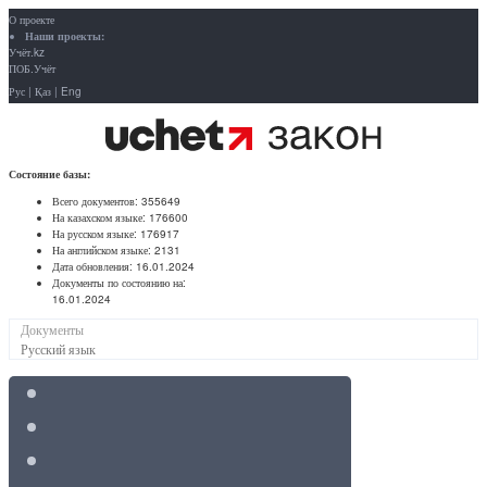
О проекте
Наши проекты:
Учёт.kz
ПОБ.Учёт
Рус
|
Қаз
|
Eng
Состояние базы:
Всего документов:
355649
На казахском языке:
176600
На русском языке:
176917
На английском языке:
2131
Дата обновления:
16.01.2024
Документы по состоянию на:
16.01.2024
Документы
Русский язык