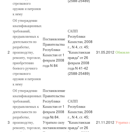
(2588-25489)
стрелкового
оружия и патронов
к нему
Об утверждении
квалификационных
требований,
САПП
предъявляемых к
Республики
Постановление
деятельности по
Казахстан, 2008
Правительства
разработке,
г., N 4, ст. 45;
Республики
2
производству,
"Казахстанская
31.05.2012
Обновлен
Казахстан от 1
ремонту, торговле,
правда" от 26
февраля 2008
приобретению
февраля 2008
года N 84
боевого ручного
года N 41-42
стрелкового
(2588-25489)
оружия и патронов
к нему
Об утверждении
Постановление
квалификационных
Правительства
требований,
Республики
САПП
предъявляемых к
Казахстан от 1
Республики
деятельности по
февраля 2008
Казахстан, 2008
разработке,
года № 84.
г., N 4, ст. 45;
3
производству,
Утратило силу
"Казахстанская
21.11.2012
Утратил с
ремонту, торговле,
постановлением
правда" от 26