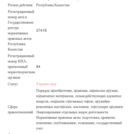
Регион действия
Республика Казахстан
Регистрационный
номер акта в
Государственном
реестре
37418
нормативных
правовых актов
Республики
Казахстан
Регистрационный
номер НПА,
присвоенный
84
нормотворческим
органом
Статус
Утратил силу
Порядок пpиобpетения, хpанения, пеpевозки оpужия,
взpывчатых матеpиалов, сильнодействующих ядовитых
веществ, откpытие стpелковых тиpов, оpужейно-
Сфера
pемонтных мастеpских, магазинов, тоpгующих оpужием
правоотношений
Лицензирование отдельных видов деятельности
Нормативные правовые акты: подготовка, принятие,
изменение, опубликование, толкование, государственный
учет