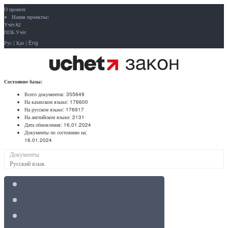
О проекте
Наши проекты:
Учёт.kz
ПОБ.Учёт
Рус
|
Қаз
|
Eng
Состояние базы:
Всего документов:
355649
На казахском языке:
176600
На русском языке:
176917
На английском языке:
2131
Дата обновления:
16.01.2024
Документы по состоянию на:
16.01.2024
Документы
Русский язык