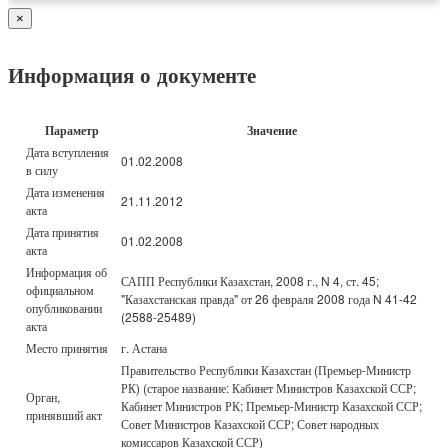
×
Информация о документе
Параметр
Значение
Дата вступления
01.02.2008
в силу
Дата изменения
21.11.2012
акта
Дата принятия
01.02.2008
акта
Информация об
САПП Республики Казахстан, 2008 г., N 4, ст. 45;
официальном
"Казахстанская правда" от 26 февраля 2008 года N 41-42
опубликовании
(2588-25489)
акта
Место принятия
г. Астана
Правительство Республики Казахстан (Премьер-Министр
РК) (старое название: Кабинет Министров Казахской ССР;
Орган,
Кабинет Министров РК; Премьер-Министр Казахской ССР;
принявший акт
Совет Министров Казахской ССР; Совет народных
комиссаров Казахской ССР)