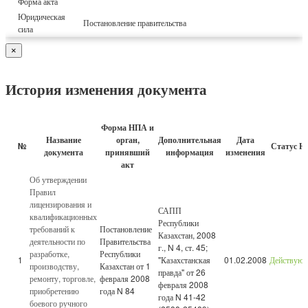
Форма акта
Юридическая
Постановление правительства
сила
×
История изменения документа
Форма НПА и
Название
орган,
Дополнительная
Дата
№
Статус Н
документа
принявший
информация
изменения
акт
Об утверждении
Правил
лицензирования и
САПП
квалификационных
Республики
требований к
Постановление
Казахстан, 2008
деятельности по
Правительства
г., N 4, ст. 45;
разработке,
Республики
1
"Казахстанская
01.02.2008
Действую
производству,
Казахстан от 1
правда" от 26
ремонту, торговле,
февраля 2008
февраля 2008
приобретению
года N 84
года N 41-42
боевого ручного