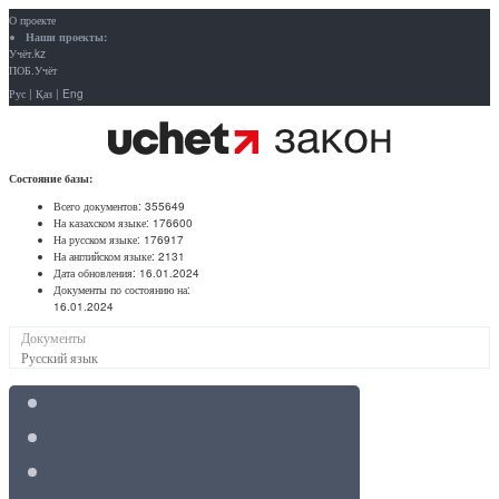
О проекте
Наши проекты:
Учёт.kz
ПОБ.Учёт
Рус
|
Қаз
|
Eng
Состояние базы:
Всего документов:
355649
На казахском языке:
176600
На русском языке:
176917
На английском языке:
2131
Дата обновления:
16.01.2024
Документы по состоянию на:
16.01.2024
Документы
Русский язык