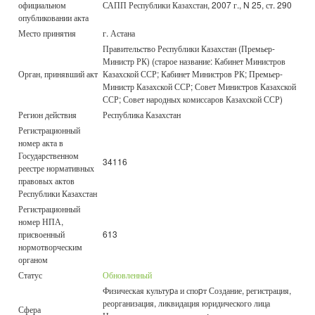
официальном
САПП Республики Казахстан, 2007 г., N 25, ст. 290
опубликовании акта
Место принятия
г. Астана
Правительство Республики Казахстан (Премьер-
Министр РК) (старое название: Кабинет Министров
Орган, принявший акт
Казахской ССР; Кабинет Министров РК; Премьер-
Министр Казахской ССР; Совет Министров Казахской
ССР; Совет народных комиссаров Казахской ССР)
Регион действия
Республика Казахстан
Регистрационный
номер акта в
Государственном
34116
реестре нормативных
правовых актов
Республики Казахстан
Регистрационный
номер НПА,
присвоенный
613
нормотворческим
органом
Статус
Обновленный
Физическая культуpа и споpт Создание, регистрация,
реорганизация, ликвидация юридического лица
Сфера