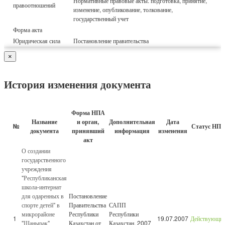
Нормативные правовые акты: подготовка, принятие,
правоотношений
изменение, опубликование, толкование,
государственный учет
Форма акта
Юридическая сила
Постановление правительства
×
История изменения документа
Форма НПА
Название
и орган,
Дополнительная
Дата
№
Статус НП
документа
принявший
информация
изменения
акт
О создании
государственного
учреждения
"Республиканская
школа-интернат
для одаренных в
Постановление
спорте детей" в
Правительства
САПП
микрорайоне
Республики
Республики
1
19.07.2007
Действующи
"Шанырак"
Казахстан от
Казахстан, 2007