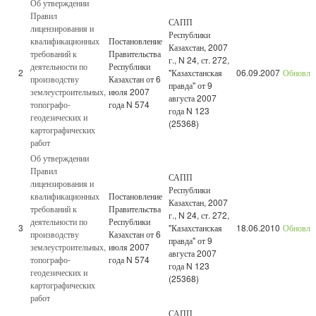
Об утверждении
Правил
САПП
лицензирования и
Республики
квалификационных
Постановление
Казахстан, 2007
требований к
Правительства
г., N 24, ст. 272,
деятельности по
Республики
2
"Казахстанская
06.09.2007
Обновле
производству
Казахстан от 6
правда" от 9
землеустроительных,
июля 2007
августа 2007
топографо-
года N 574
года N 123
геодезических и
(25368)
картографических
работ
Об утверждении
Правил
САПП
лицензирования и
Республики
квалификационных
Постановление
Казахстан, 2007
требований к
Правительства
г., N 24, ст. 272,
деятельности по
Республики
3
"Казахстанская
18.06.2010
Обновле
производству
Казахстан от 6
правда" от 9
землеустроительных,
июля 2007
августа 2007
топографо-
года N 574
года N 123
геодезических и
(25368)
картографических
работ
САПП