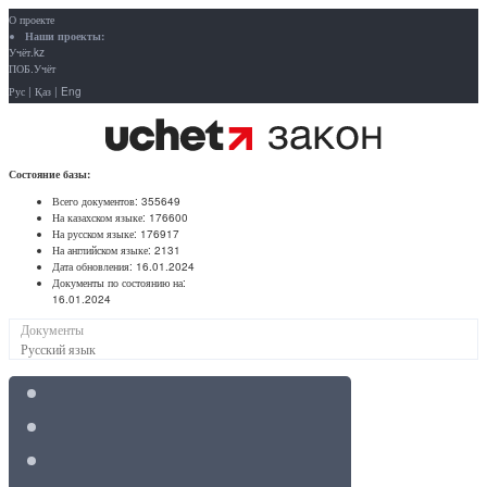
О проекте
Наши проекты:
Учёт.kz
ПОБ.Учёт
Рус
|
Қаз
|
Eng
Состояние базы:
Всего документов:
355649
На казахском языке:
176600
На русском языке:
176917
На английском языке:
2131
Дата обновления:
16.01.2024
Документы по состоянию на:
16.01.2024
Документы
Русский язык