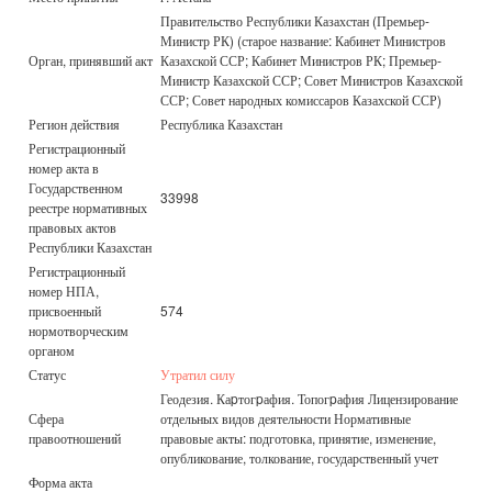
Правительство Республики Казахстан (Премьер-
Министр РК) (старое название: Кабинет Министров
Орган, принявший акт
Казахской ССР; Кабинет Министров РК; Премьер-
Министр Казахской ССР; Совет Министров Казахской
ССР; Совет народных комиссаров Казахской ССР)
Регион действия
Республика Казахстан
Регистрационный
номер акта в
Государственном
33998
реестре нормативных
правовых актов
Республики Казахстан
Регистрационный
номер НПА,
присвоенный
574
нормотворческим
органом
Статус
Утратил силу
Геодезия. Каpтогpафия. Топогpафия Лицензирование
Сфера
отдельных видов деятельности Нормативные
правоотношений
правовые акты: подготовка, принятие, изменение,
опубликование, толкование, государственный учет
Форма акта