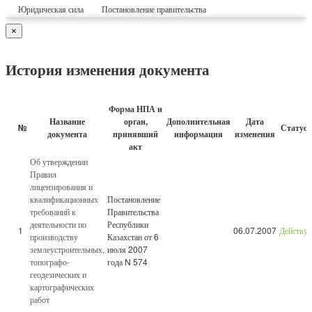
Юридическая сила
Постановление правительства
×
История изменения документа
Форма НПА и
Название
орган,
Дополнительная
Дата
№
Статус
документа
принявший
информация
изменения
акт
Об утверждении
Правил
лицензирования и
квалификационных
Постановление
требований к
Правительства
деятельности по
Республики
1
06.07.2007
Действу
производству
Казахстан от 6
землеустроительных,
июля 2007
топографо-
года N 574
геодезических и
картографических
работ