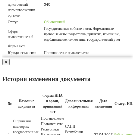
присвоенный
340
нормотворческим
органом
Статус
Обновленный
Госудаpственная собственность Нормативные
Сфера
правовые акты: подготовка, принятие, изменение,
правоотношений
опубликование, толкование, государственный учет
Форма акта
Юридическая сила
Постановление правительства
×
История изменения документа
Форма НПА
Название
и орган,
Дополнительная
Дата
№
Статус НПА
документа
принявший
информация
изменения
акт
Постановление
О принятии
Правительства
некоторых
САПП
Республики
государственных
Республики
1
Казахстан от
27.04.2007
Действующи