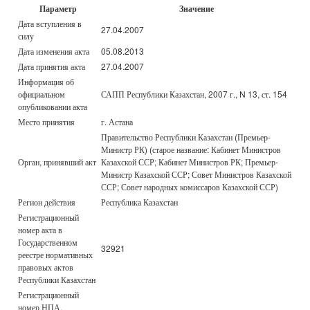
Параметр
Значение
Дата вступления в
27.04.2007
силу
Дата изменения акта
05.08.2013
Дата принятия акта
27.04.2007
Информация об
официальном
САПП Республики Казахстан, 2007 г., N 13, ст. 154
опубликовании акта
Место принятия
г. Астана
Правительство Республики Казахстан (Премьер-
Министр РК) (старое название: Кабинет Министров
Орган, принявший акт
Казахской ССР; Кабинет Министров РК; Премьер-
Министр Казахской ССР; Совет Министров Казахской
ССР; Совет народных комиссаров Казахской ССР)
Регион действия
Республика Казахстан
Регистрационный
номер акта в
Государственном
32921
реестре нормативных
правовых актов
Республики Казахстан
Регистрационный
номер НПА,