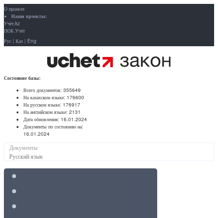
О проекте
Наши проекты:
Учёт.kz
ПОБ.Учёт
Рус
|
Қаз
|
Eng
Состояние базы:
Всего документов:
355649
На казахском языке:
176600
На русском языке:
176917
На английском языке:
2131
Дата обновления:
16.01.2024
Документы по состоянию на:
16.01.2024
Документы
Русский язык