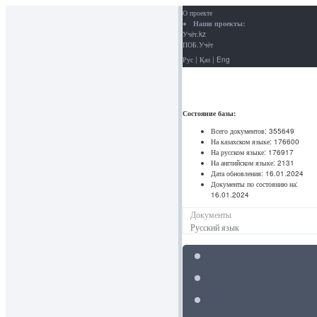
О проекте
Наши проекты:
Учёт.kz
ПОБ.Учёт
Рус
|
Қаз
|
Eng
Состояние базы:
Всего документов:
355649
На казахском языке:
176600
На русском языке:
176917
На английском языке:
2131
Дата обновления:
16.01.2024
Документы по состоянию на:
16.01.2024
Документы
Русский язык