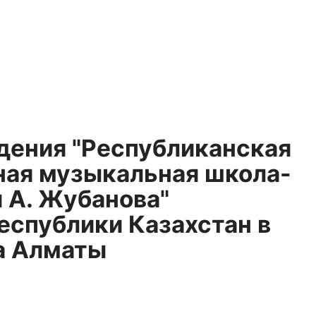
дения "Республиканская
ная музыкальная школа-
 А. Жубанова"
еспублики Казахстан в
а Алматы