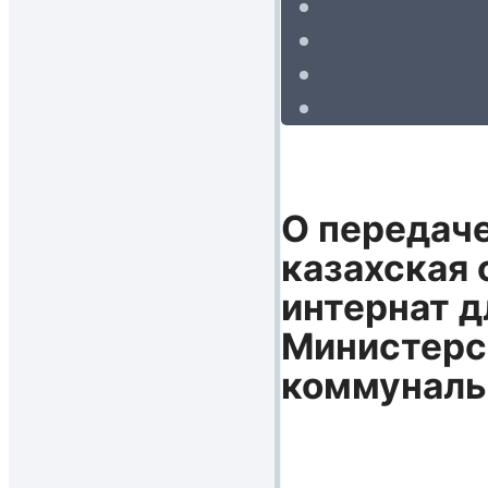
О передач
казахская
интернат д
Министерст
коммуналь