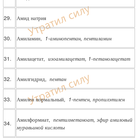
29.
Амид натрия
30.
Амиламин,
1-аминопентан, пентиламин
31.
Амилацетат,
изоамилацетат, 1-петанолацетат
32.
Амилгидрид,
пентан
33.
Амилен нормальный,
1-пентен, пропилэтилен
Амилформиат,
пентилметаноат, эфир амиловый
34.
муравьиной кислоты