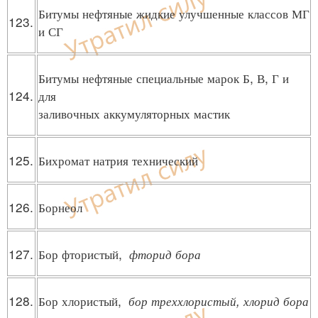
Битумы нефтяные жидкие улучшенные классов МГ
123.
и СГ
Битумы нефтяные специальные марок Б, В, Г и
124.
для
заливочных аккумуляторных мастик
125.
Бихромат натрия технический
126.
Борнеол
127.
Бор фтористый,
фторид бора
128.
Бор хлористый,
бор треххлористый, хлорид бора