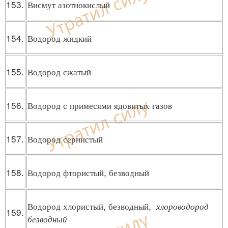
153.
Висмут азотнокислый
154.
Водород жидкий
155.
Водород сжатый
156.
Водород с примесями ядовитых газов
157.
Водород сернистый
158.
Водород фтористый, безводный
Водород хлористый, безводный,
хлороводород
159.
безводный