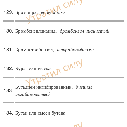
129.
Бром и растворы брома
130.
Бромбензилцианид,
бромбензил цианистый
131.
Бромнитробензол,
нитробромбензол
132.
Бура техническая
Бутадиен ингибированный,
дивинил
133.
ингибированный
134.
Бутан или смеси бутана