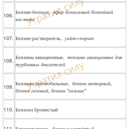
Бензин-бензоат,
эфир бензиловый бензойной
106.
кислоты
107.
Бензин-растворитель,
уайт-спирит
Бензины авиационные,
топливо авиационное для
108.
турбинных двигателей
Бензины автомобильные,
бензин моторный,
109.
бензин газовый, бензин "галоша"
110.
Бензоил бромистый
111.
Бензоилхлорид,
бензоил хлористый