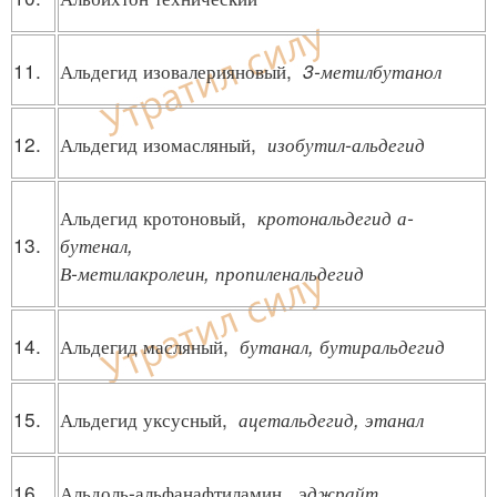
11.
Альдегид изовалерияновый,
3-метилбутанол
12.
Альдегид изомасляный,
изобутил-альдегид
Альдегид кротоновый,
кротональдегид а-
13.
бутенал,
В-метилакролеин, пропиленальдегид
14.
Альдегид масляный,
бутанал, бутиральдегид
15.
Альдегид уксусный,
ацетальдегид, этанал
16.
Альдоль-альфанафтиламин,
эджрайт