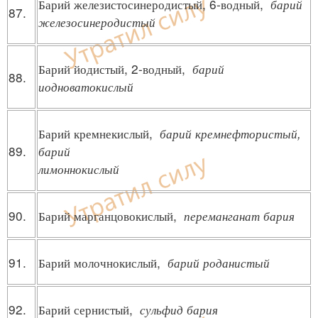
Барий железистосинеродистый, 6-водный,
барий
87.
железосинеродистый
Барий йодистый, 2-водный,
барий
88.
иодноватокислый
Барий кремнекислый,
барий кремнефтористый,
89.
барий
лимоннокислый
90.
Барий марганцовокислый,
переманганат бария
91.
Барий молочнокислый,
барий роданистый
92.
Барий сернистый,
сульфид бария