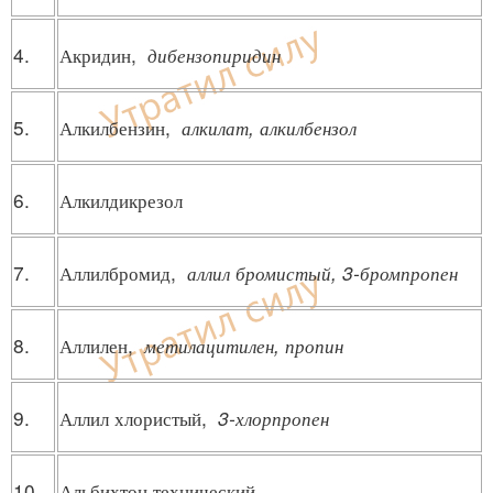
4.
Акридин,
дибензопиридин
5.
Алкилбензин,
алкилат, алкилбензол
6.
Алкилдикрезол
7.
Аллилбромид,
аллил бромистый, 3-бромпропен
8.
Аллилен,
метилацитилен, пропин
9.
Аллил хлористый,
3-хлорпропен
10.
Альбихтон технический