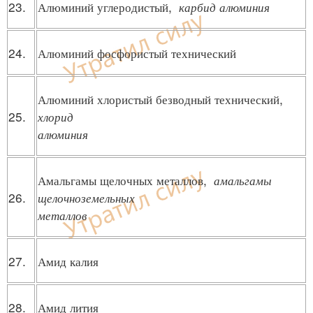
23.
Алюминий углеродистый,
карбид алюминия
24.
Алюминий фосфористый технический
Алюминий хлористый безводный технический,
25.
хлорид
алюминия
Амальгамы щелочных металлов,
амальгамы
26.
щелочноземельных
металлов
27.
Амид калия
28.
Амид лития