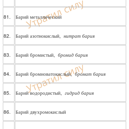
81.
Барий металлический
82.
Барий азотнокислый,
нитрат бария
83.
Барий бромистый,
бромид бария
84.
Барий бромноватокислый,
бромат бария
85.
Барий водородистый,
гидрид бария
86.
Барий двухромокислый