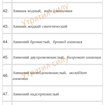
42.
Аммиак водный,
вода аммиачная
43.
Аммиак жидкий синтетический
44.
Аммоний бромистый,
бромид аммония
45.
Аммоний двухромовокислый,
бихромат аммония
Аммоний молибденовокислый,
молибдат
46.
аммония
47.
Аммоний надсернокислый