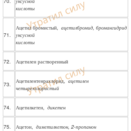
70.
уксусной
кислоты
Ацетил бромистый,
ацетилбромид, бромангидрид
71.
уксусной
кислоты
72.
Ацетилен растворенный
Ацетилентенрахлорид,
ацетилен
73.
четыреххлористый
74.
Ацетилкетен,
дикетен
75.
Ацетон,
диметилкетон, 2-пропанон