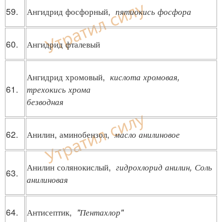
59.
Ангидрид фосфорный,
пятиокись фосфора
60.
Ангидрид фталевый
Ангидрид хромовый,
кислота хромовая,
61.
трехокись хрома
безводная
62.
Анилин, аминобензол,
масло анилиновое
Анилин солянокислый,
гидрохлорид анилин, Соль
63.
анилиновая
64.
Антисептик,
"Пентахлор"