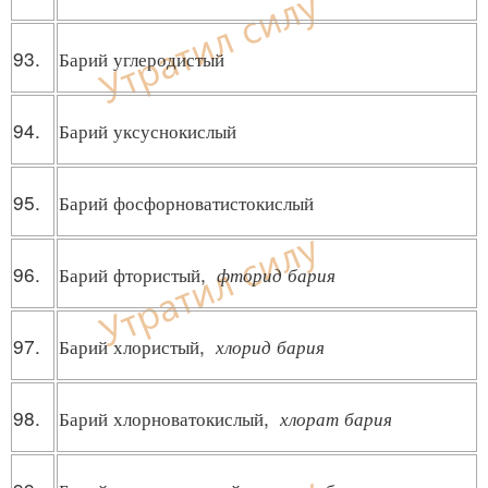
93.
Барий углеродистый
94.
Барий уксуснокислый
95.
Барий фосфорноватистокислый
96.
Барий фтористый,
фторид бария
97.
Барий хлористый,
хлорид бария
98.
Барий хлорноватокислый,
хлорат бария