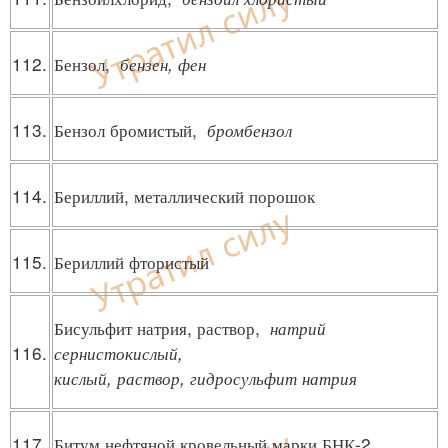
112.
Бензол,
бензен, фен
113.
Бензол бромистый,
бромбензол
114.
Бериллий, металлический порошок
115.
Бериллий фтористый
Бисульфит натрия, раствор,
натрий
116.
сернистокислый,
кислый, раствор, гидросульфит натрия
117.
Битум нефтяной кровельный марки БНК-2