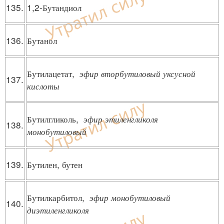
135.
1,2-Бутандиол
136.
Бутанол
Бутилацетат,
эфир вторбутиловый уксусной
137.
кислоты
Бутилгликоль,
эфир этиленгликоля
138.
монобутиловый
139.
Бутилен, бутен
Бутилкарбитол,
эфир монобутиловый
140.
диэтиленгликоля