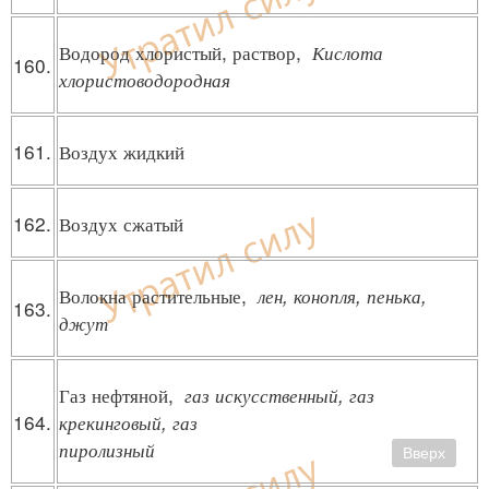
Водород хлористый, раствор,
Кислота
160.
хлористоводородная
161.
Воздух жидкий
162.
Воздух сжатый
Волокна растительные,
лен, конопля, пенька,
163.
джут
Газ нефтяной,
газ искусственный, газ
164.
крекинговый, газ
пиролизный
Вверх