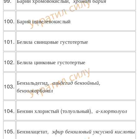
99.
Барий хромовокислый,
хромат бария
100.
Барий щавелевокислый
101.
Белила свинцовые густотертые
102.
Белила цинковые густотертые
Бензальдегид,
альдегид бензойный,
103.
бензолкарбонал
104.
Бензин хлористый (толуольный),
а-хлортолуол
105.
Бензилацетат,
эфир бензиловый уксусной кислоты