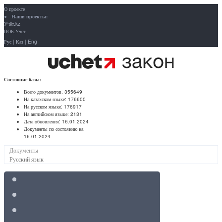
О проекте
Наши проекты:
Учёт.kz
ПОБ.Учёт
Рус
|
Қаз
|
Eng
Состояние базы:
Всего документов:
355649
На казахском языке:
176600
На русском языке:
176917
На английском языке:
2131
Дата обновления:
16.01.2024
Документы по состоянию на:
16.01.2024
Документы
Русский язык