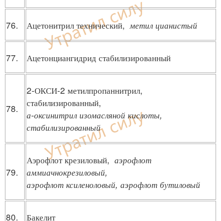
76.
Ацетонитрил технический,
метил цианистый
77.
Ацетонциангидрид стабилизированный
2-ОКСИ-2 метилпропаннитрил,
стабилизированный,
78.
а-оксинитрил изомасляной кислоты,
стабилизированный
Аэрофлот крезиловый,
аэрофлот
79.
аммиачнокрезиловый,
аэрофлот ксиленоловый, аэрофлот бутиловый
80.
Бакелит