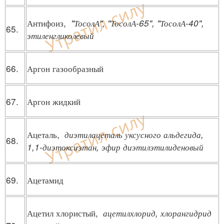
Антифоиз,
"ТосолА", "ТосолА-65", "ТосолА-40",
65.
этиленгликолевый
66.
Аргон газообразный
67.
Аргон жидкий
Ацеталь,
диэтилацеталь уксусного альдегида,
68.
1,1-диэтоксиэтан, эфир диэтилэтилиденовый
69.
Ацетамид
Ацетил хлористый,
ацетилхлорид, хлорангидрид