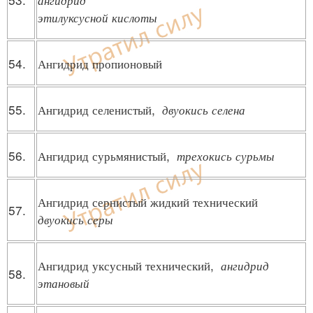
этилуксусной кислоты
54.
Ангидрид пропионовый
55.
Ангидрид селенистый,
двуокись селена
56.
Ангидрид сурьмянистый,
трехокись сурьмы
Ангидрид сернистый жидкий технический
57.
двуокись серы
Ангидрид уксусный технический,
ангидрид
58.
этановый