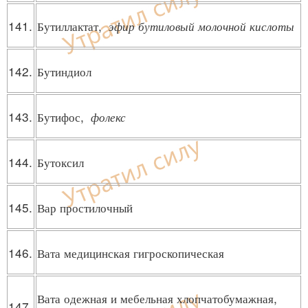
141.
Бутиллактат,
эфир бутиловый молочной кислоты
142.
Бутиндиол
143.
Бутифос,
фолекс
144.
Бутоксил
145.
Вар простилочный
146.
Вата медицинская гигроскопическая
Вата одежная и мебельная хлопчатобумажная,
147.