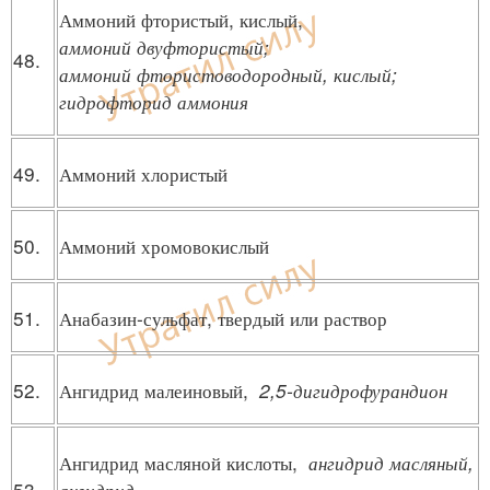
Аммоний фтористый, кислый,
аммоний двуфтористый;
48.
аммоний фтористоводородный, кислый;
гидрофторид аммония
49.
Аммоний хлористый
50.
Аммоний хромовокислый
51.
Анабазин-сульфат, твердый или раствор
52.
Ангидрид малеиновый,
2,5-дигидрофурандион
Ангидрид масляной кислоты,
ангидрид масляный,
53.
ангидрид