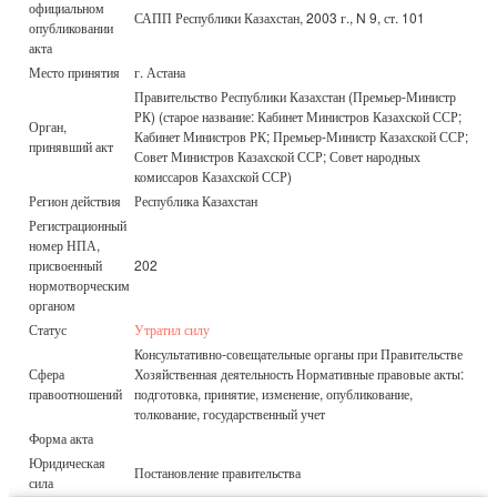
официальном
САПП Республики Казахстан, 2003 г., N 9, ст. 101
опубликовании
акта
Место принятия
г. Астана
Правительство Республики Казахстан (Премьер-Министр
РК) (старое название: Кабинет Министров Казахской ССР;
Орган,
Кабинет Министров РК; Премьер-Министр Казахской ССР;
принявший акт
Совет Министров Казахской ССР; Совет народных
комиссаров Казахской ССР)
Регион действия
Республика Казахстан
Регистрационный
номер НПА,
присвоенный
202
нормотворческим
органом
Статус
Утратил силу
Консультативно-совещательные органы при Правительстве
Сфера
Хозяйственная деятельность Нормативные правовые акты:
правоотношений
подготовка, принятие, изменение, опубликование,
толкование, государственный учет
Форма акта
Юридическая
Постановление правительства
сила