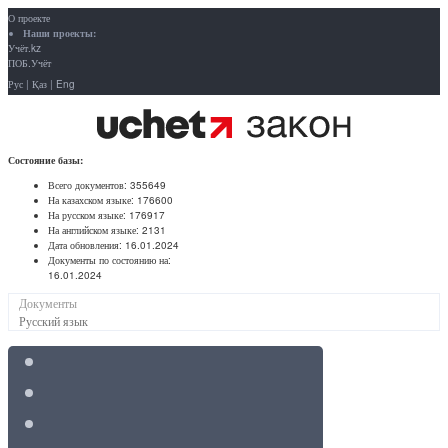
О проекте
Наши проекты:
Учёт.kz
ПОБ.Учёт
Рус
|
Қаз
|
Eng
Состояние базы:
Всего документов:
355649
На казахском языке:
176600
На русском языке:
176917
На английском языке:
2131
Дата обновления:
16.01.2024
Документы по состоянию на:
16.01.2024
Документы
Русский язык