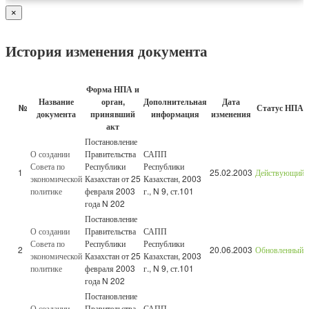
×
История изменения документа
Форма НПА и
Название
орган,
Дополнительная
Дата
№
Статус НПА
документа
принявший
информация
изменения
акт
Постановление
О создании
Правительства
САПП
Совета по
Республики
Республики
1
25.02.2003
Действующий
экономической
Казахстан от 25
Казахстан, 2003
политике
февраля 2003
г., N 9, ст.101
года N 202
Постановление
О создании
Правительства
САПП
Совета по
Республики
Республики
2
20.06.2003
Обновленный
экономической
Казахстан от 25
Казахстан, 2003
политике
февраля 2003
г., N 9, ст.101
года N 202
Постановление
О создании
Правительства
САПП