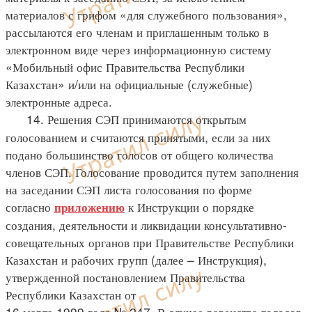
материалов с грифом «для служебного пользования»,
рассылаются его членам и приглашенным только в
электронном виде через информационную систему
«Мобильный офис Правительства Республики
Казахстан» и/или на официальные (служебные)
электронные адреса.
14. Решения СЭП принимаются открытым
голосованием и считаются принятыми, если за них
подано большинство голосов от общего количества
членов СЭП. Голосование проводится путем заполнения
на заседании СЭП листа голосования по форме
согласно
к Инструкции о порядке
приложению
создания, деятельности и ликвидации консультативно-
совещательных органов при Правительстве Республики
Казахстан и рабочих групп (далее – Инструкция),
утвержденной постановлением Правительства
Республики Казахстан от
16 марта 1999 года № 247. В случае равенства голосов