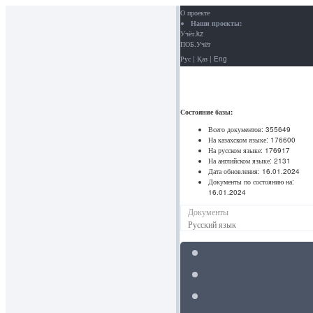
О проекте
Наши проекты:
Учёт.kz
ПОБ.Учёт
Рус
|
Қаз
|
Eng
Состояние базы:
Всего документов:
355649
На казахском языке:
176600
На русском языке:
176917
На английском языке:
2131
Дата обновления:
16.01.2024
Документы по состоянию на:
16.01.2024
Документы
Русский язык