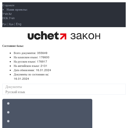
О проекте
Наши проекты:
Учёт.kz
ПОБ.Учёт
Рус
|
Қаз
|
Eng
Состояние базы:
Всего документов:
355649
На казахском языке:
176600
На русском языке:
176917
На английском языке:
2131
Дата обновления:
16.01.2024
Документы по состоянию на:
16.01.2024
Документы
Русский язык