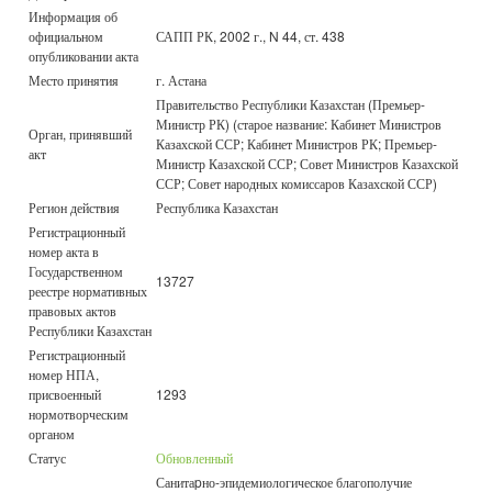
Информация об
официальном
САПП РК, 2002 г., N 44, ст. 438
опубликовании акта
Место принятия
г. Астана
Правительство Республики Казахстан (Премьер-
Министр РК) (старое название: Кабинет Министров
Орган, принявший
Казахской ССР; Кабинет Министров РК; Премьер-
акт
Министр Казахской ССР; Совет Министров Казахской
ССР; Совет народных комиссаров Казахской ССР)
Регион действия
Республика Казахстан
Регистрационный
номер акта в
Государственном
13727
реестре нормативных
правовых актов
Республики Казахстан
Регистрационный
номер НПА,
присвоенный
1293
нормотворческим
органом
Статус
Обновленный
Санитаpно-эпидемиологическое благополучие