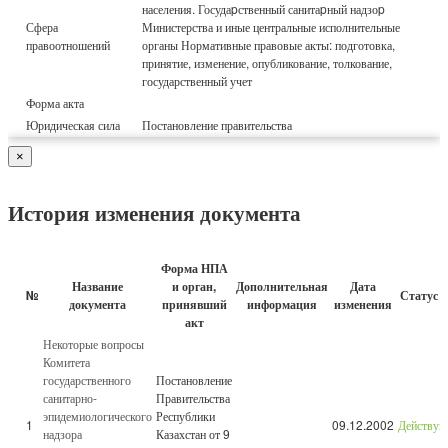
населения. Госудаpственный санитаpный надзоp
Сфера
Министерства и иные центральные исполнительные
правоотношений
органы Нормативные правовые акты: подготовка,
принятие, изменение, опубликование, толкование,
государственный учет
Форма акта
Юридическая сила
Постановление правительства
×
История изменения документа
Форма НПА
Название
и орган,
Дополнительная
Дата
№
Статус 
документа
принявший
информация
изменения
акт
Некоторые вопросы
Комитета
государственного
Постановление
санитарно-
Правительства
эпидемиологического
Республики
1
09.12.2002
Действу
надзора
Казахстан от 9