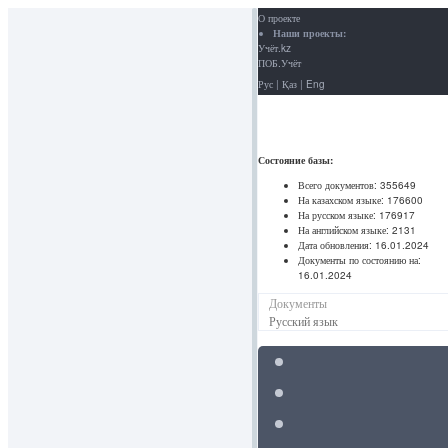
О проекте
Наши проекты:
Учёт.kz
ПОБ.Учёт
Рус
|
Қаз
|
Eng
Состояние базы:
Всего документов:
355649
На казахском языке:
176600
На русском языке:
176917
На английском языке:
2131
Дата обновления:
16.01.2024
Документы по состоянию на:
16.01.2024
Документы
Русский язык