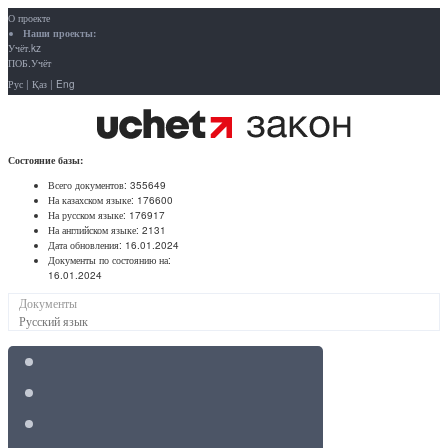
О проекте
Наши проекты:
Учёт.kz
ПОБ.Учёт
Рус
|
Қаз
|
Eng
Состояние базы:
Всего документов:
355649
На казахском языке:
176600
На русском языке:
176917
На английском языке:
2131
Дата обновления:
16.01.2024
Документы по состоянию на:
16.01.2024
Документы
Русский язык