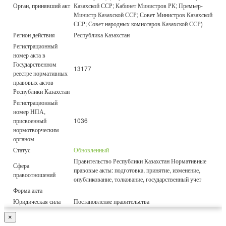
Орган, принявший акт
Казахской ССР; Кабинет Министров РК; Премьер-
Министр Казахской ССР; Совет Министров Казахской
ССР; Совет народных комиссаров Казахской ССР)
Регион действия
Республика Казахстан
Регистрационный
номер акта в
Государственном
13177
реестре нормативных
правовых актов
Республики Казахстан
Регистрационный
номер НПА,
присвоенный
1036
нормотворческим
органом
Статус
Обновленный
Правительство Республики Казахстан Нормативные
Сфера
правовые акты: подготовка, принятие, изменение,
правоотношений
опубликование, толкование, государственный учет
Форма акта
Юридическая сила
Постановление правительства
×