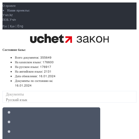
О проекте
Наши проекты:
Учёт.kz
ПОБ.Учёт
Рус
|
Қаз
|
Eng
Состояние базы:
Всего документов:
355649
На казахском языке:
176600
На русском языке:
176917
На английском языке:
2131
Дата обновления:
16.01.2024
Документы по состоянию на:
16.01.2024
Документы
Русский язык