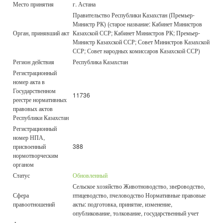
Место принятия
г. Астана
Правительство Республики Казахстан (Премьер-
Министр РК) (старое название: Кабинет Министров
Орган, принявший акт
Казахской ССР; Кабинет Министров РК; Премьер-
Министр Казахской ССР; Совет Министров Казахской
ССР; Совет народных комиссаров Казахской ССР)
Регион действия
Республика Казахстан
Регистрационный
номер акта в
Государственном
11736
реестре нормативных
правовых актов
Республики Казахстан
Регистрационный
номер НПА,
присвоенный
388
нормотворческим
органом
Статус
Обновленный
Сельское хозяйство Животноводство, звеpоводство,
Сфера
птицеводство, пчеловодство Нормативные правовые
правоотношений
акты: подготовка, принятие, изменение,
опубликование, толкование, государственный учет