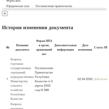
Форма акта
Юридическая сила
Постановление правительства
×
История изменения документа
Форма НПА
Название
и орган,
Дополнительная
Дата
№
Статус НП
документа
принявший
информация
изменения
акт
Вопросы
отдельных
государственных
Постановление
учреждений,
Правительства
подведомственных
Республики
1
02.04.2002
Действующ
Министерству
Казахстан от 2
сельского
апреля 2002
хозяйства
года N 388
Республики
Казахстан
Вопросы
отдельных