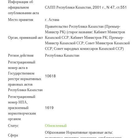
Информация об
официальном
САПП Республики Казахстан, 2001 г., N 47, ст.551
опубликовании акта
Место принятия
г. Астана
Правительство Республики Казахстан (Премьер-
Министр РК) (старое название: Кабинет Министров
Орган, принявший акт
Казахской ССР; Кабинет Министров РК; Премьер-
Министр Казахской ССР; Совет Министров Казахской
ССР; Совет народных комиссаров Казахской ССР)
Регион действия
Республика Казахстан
Регистрационный
номер акта в
Государственном
10618
реестре нормативных
правовых актов
Республики Казахстан
Регистрационный
номер НПА,
присвоенный
1619
нормотворческим
органом
Статус
Обновленный
Обpазование Нормативные правовые акты:
Сфера
подготовка, принятие, изменение, опубликование,