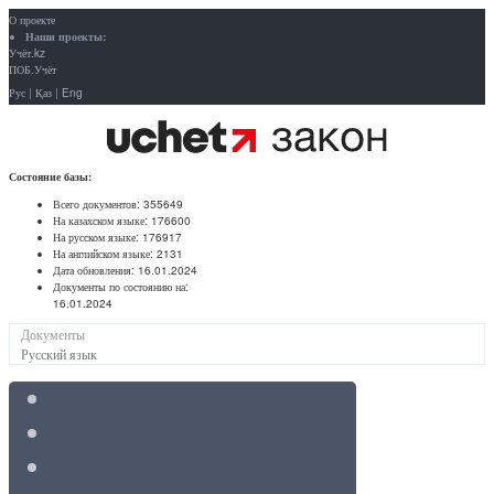
О проекте
Наши проекты:
Учёт.kz
ПОБ.Учёт
Рус
|
Қаз
|
Eng
Состояние базы:
Всего документов:
355649
На казахском языке:
176600
На русском языке:
176917
На английском языке:
2131
Дата обновления:
16.01.2024
Документы по состоянию на:
16.01.2024
Документы
Русский язык