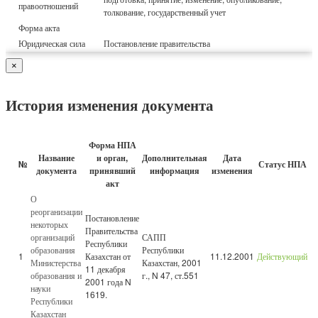
правоотношений
толкование, государственный учет
Форма акта
Юридическая сила
Постановление правительства
×
История изменения документа
Форма НПА
Название
и орган,
Дополнительная
Дата
№
Статус НПА
документа
принявший
информация
изменения
акт
О
реорганизации
Постановление
некоторых
Правительства
организаций
САПП
Республики
образования
Республики
1
Казахстан от
11.12.2001
Действующий
Министерства
Казахстан, 2001
11 декабря
образования и
г., N 47, ст.551
2001 года N
науки
1619.
Республики
Казахстан