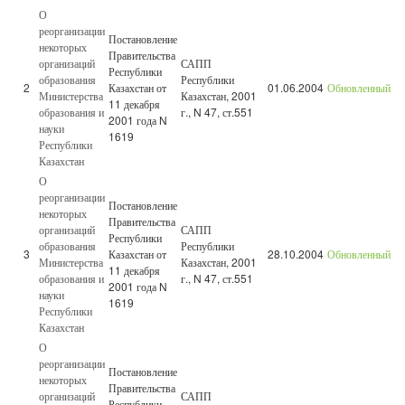
О
реорганизации
Постановление
некоторых
Правительства
организаций
САПП
Республики
образования
Республики
2
Казахстан от
01.06.2004
Обновленный
Министерства
Казахстан, 2001
11 декабря
образования и
г., N 47, ст.551
2001 года N
науки
1619
Республики
Казахстан
О
реорганизации
Постановление
некоторых
Правительства
организаций
САПП
Республики
образования
Республики
3
Казахстан от
28.10.2004
Обновленный
Министерства
Казахстан, 2001
11 декабря
образования и
г., N 47, ст.551
2001 года N
науки
1619
Республики
Казахстан
О
реорганизации
Постановление
некоторых
Правительства
организаций
САПП
Республики