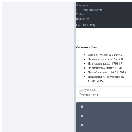
О проекте
Наши проекты:
Учёт.kz
ПОБ.Учёт
Рус
|
Қаз
|
Eng
Состояние базы:
Всего документов:
355649
На казахском языке:
176600
На русском языке:
176917
На английском языке:
2131
Дата обновления:
16.01.2024
Документы по состоянию на:
16.01.2024
Документы
Русский язык