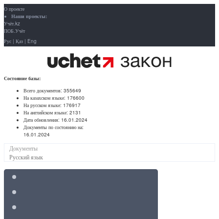
О проекте
Наши проекты:
Учёт.kz
ПОБ.Учёт
Рус
|
Қаз
|
Eng
Состояние базы:
Всего документов:
355649
На казахском языке:
176600
На русском языке:
176917
На английском языке:
2131
Дата обновления:
16.01.2024
Документы по состоянию на:
16.01.2024
Документы
Русский язык