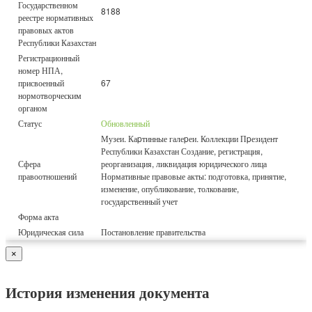
Государственном
8188
реестре нормативных
правовых актов
Республики Казахстан
Регистрационный
номер НПА,
присвоенный
67
нормотворческим
органом
Статус
Обновленный
Музеи. Каpтинные галеpеи. Коллекции Пpезидент
Республики Казахстан Создание, регистрация,
Сфера
реорганизация, ликвидация юридического лица
правоотношений
Нормативные правовые акты: подготовка, принятие,
изменение, опубликование, толкование,
государственный учет
Форма акта
Юридическая сила
Постановление правительства
×
История изменения документа