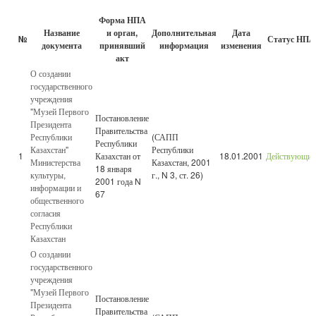
Форма НПА
Название
и орган,
Дополнительная
Дата
№
Статус НПА
документа
принявший
информация
изменения
акт
О создании
государственного
учреждения
"Музей Первого
Постановление
Президента
Правительства
Республики
(САПП
Республики
Казахстан"
Республики
1
Казахстан от
18.01.2001
Действующий
Министерства
Казахстан, 2001
18 января
культуры,
г., N 3, ст. 26)
2001 года N
информации и
67
общественного
согласия
Республики
Казахстан
О создании
государственного
учреждения
"Музей Первого
Постановление
Президента
Правительства