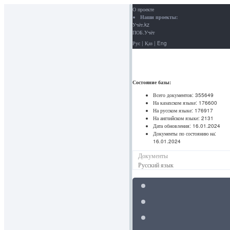
О проекте
Наши проекты:
Учёт.kz
ПОБ.Учёт
Рус
|
Қаз
|
Eng
Состояние базы:
Всего документов:
355649
На казахском языке:
176600
На русском языке:
176917
На английском языке:
2131
Дата обновления:
16.01.2024
Документы по состоянию на:
16.01.2024
Документы
Русский язык