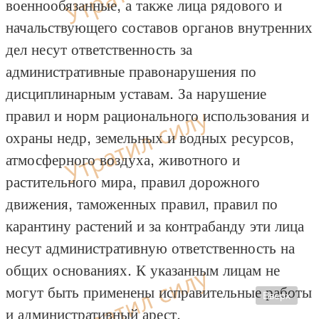
военнообязанные, а также лица рядового и
начальствующего составов органов внутренних
дел несут ответственность за
административные правонарушения по
дисциплинарным уставам. За нарушение
правил и норм рационального использования и
охраны недр, земельных и водных ресурсов,
атмосферного воздуха, животного и
растительного мира, правил дорожного
движения, таможенных правил, правил по
карантину растений и за контрабанду эти лица
несут административную ответственность на
общих основаниях. К указанным лицам не
могут быть применены исправительные работы
Вверх
и административный арест.