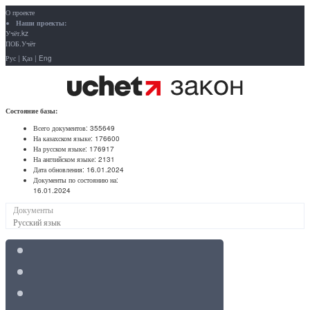
О проекте
Наши проекты:
Учёт.kz
ПОБ.Учёт
Рус
|
Қаз
|
Eng
Состояние базы:
Всего документов:
355649
На казахском языке:
176600
На русском языке:
176917
На английском языке:
2131
Дата обновления:
16.01.2024
Документы по состоянию на:
16.01.2024
Документы
Русский язык