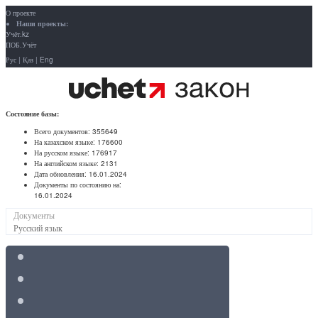
О проекте
Наши проекты:
Учёт.kz
ПОБ.Учёт
Рус
|
Қаз
|
Eng
Состояние базы:
Всего документов:
355649
На казахском языке:
176600
На русском языке:
176917
На английском языке:
2131
Дата обновления:
16.01.2024
Документы по состоянию на:
16.01.2024
Документы
Русский язык