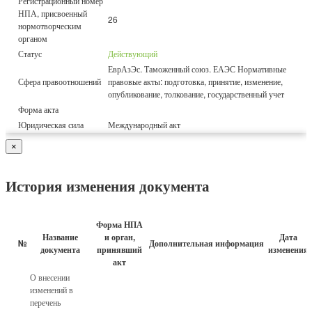
Регистрационный номер
НПА, присвоенный
26
нормотворческим
органом
Статус
Действующий
ЕврАзЭс. Таможенный союз. ЕАЭС Нормативные
Сфера правоотношений
правовые акты: подготовка, принятие, изменение,
опубликование, толкование, государственный учет
Форма акта
Юридическая сила
Международный акт
×
История изменения документа
Форма НПА
Название
и орган,
Дата
№
Дополнительная информация
документа
принявший
изменения
акт
О внесении
изменений в
перечень