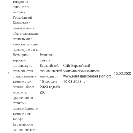
товаров, в
отношении
которых
Республикой
Казахстан в
соответствии с
обязательствами,
принятыми в
качестве условия
присоединения к
Всемирной
Решение
торговой
Совета
организации,
Евразийской
Сайт Евразийской
применяются
экономической
экономической комиссии,
1
15.02.2023
ставки ввозных
комиссии от
www.eurasiancommission.org,
таможенных
15 февраля
10.03.2023 г.
пошлин, более
2023 года №
низкие по
26.
сравнению со
ставками
пошлин Единого
таможенного
тарифа
Евразийского
экономического