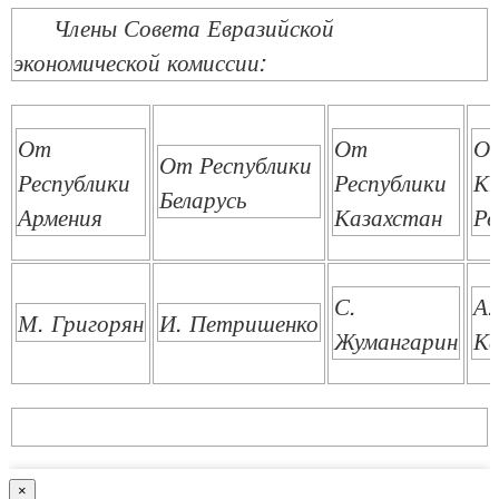
Члены Совета Евразийской
экономической комиссии:
От
От
О
От Республики
Республики
Республики
Кы
Беларусь
Армения
Казахстан
Ре
С.
А.
М. Григорян
И. Петришенко
Жумангарин
Ка
×